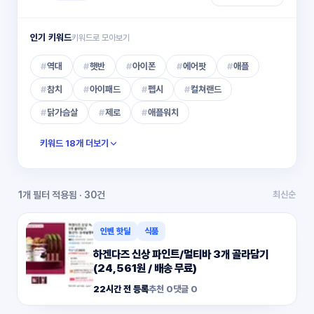
인기 키워드
키워드로 모아보기
#
역대
#
햇반
#
아이폰
#
에어팟
#
애플
#
참치
#
아이패드
#
펩시
#
컬쳐랜드
#
닭가슴살
#
제로
#
애플워치
키워드 18개 더보기
1개 필터 적용됨
· 30건
최신순
인벤 핫딜
식품
하겐다즈 신상 파인트/멀티바 3개 골라담기
(24,561원 / 배송 무료)
22시간 전 등록
추천
0
댓글
0