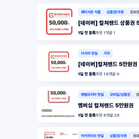
퀘이사존 지름
상품권/쿠폰
종료된
[네이버] 컬쳐랜드 상품권 
1일 전 등록
추천
1
댓글
1
다사자 핫딜
기타
[네이버]컬쳐랜드 5만원권 1
1일 전 등록
추천
14
댓글
0
에펨코리아 핫딜
모바일/상품권
종
멤버십 컬쳐랜드 5만원권
1일 전 등록
추천
8
댓글
28
아카라이브 핫딜
상품권/쿠폰
종료