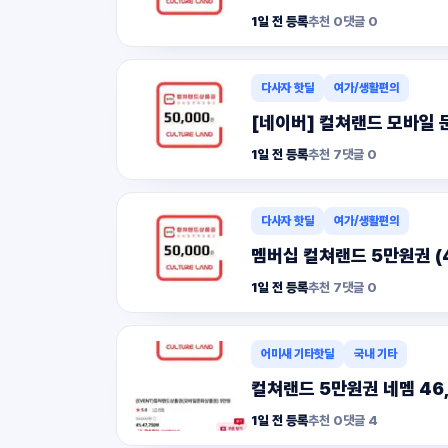
1일 전 등록
추천
0
댓글
0
다사자 핫딜
여가/생활편의
[네이버] 컬쳐랜드 모바일 
1일 전 등록
추천
7
댓글
0
다사자 핫딜
여가/생활편의
멤버십 컬쳐랜드 5만원권 (4
1일 전 등록
추천
7
댓글
0
어미새 기타핫딜
국내 기타
컬쳐랜드 5만원권 네멤 46
1일 전 등록
추천
0
댓글
4