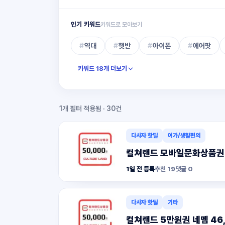
인기 키워드
키워드로 모아보기
#
역대
#
햇반
#
아이폰
#
에어팟
키워드 18개 더보기
1개 필터 적용됨
· 30건
다사자 핫딜
여가/생활편의
컬쳐랜드 모바일문화상품권 5
1일 전 등록
추천
19
댓글
0
다사자 핫딜
기타
컬쳐랜드 5만원권 네멤 46,