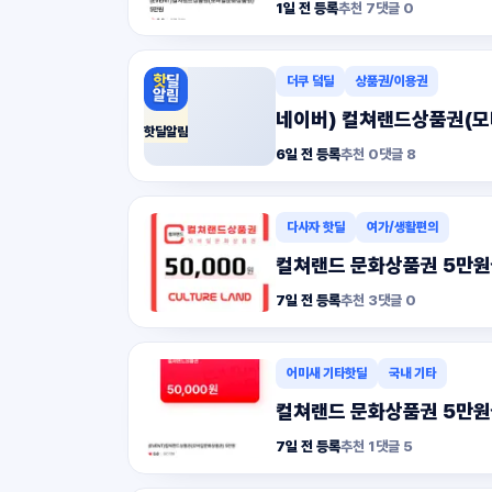
1일 전 등록
추천
7
댓글
0
더쿠 덬딜
상품권/이용권
네이버) 컬쳐랜드상품권(모바
핫딜알림
6일 전 등록
추천
0
댓글
8
다사자 핫딜
여가/생활편의
컬쳐랜드 문화상품권 5만원권 
7일 전 등록
추천
3
댓글
0
어미새 기타핫딜
국내 기타
컬쳐랜드 문화상품권 5만원
7일 전 등록
추천
1
댓글
5