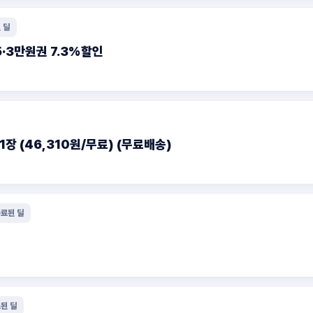
 딜
5·3만원권 7.3%할인
장 (46,310원/무료) (무료배송)
료된 딜
된 딜