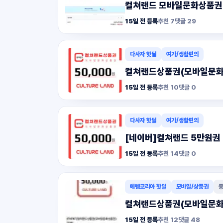
컬쳐랜드 모바일문화상품권 
15일 전 등록
추천
7
댓글
29
다사자 핫딜
여가/생활편의
컬쳐랜드상품권(모바일문화상품
15일 전 등록
추천
10
댓글
0
다사자 핫딜
여가/생활편의
[네이버]컬쳐랜드 5만원권 1
15일 전 등록
추천
14
댓글
0
에펨코리아 핫딜
모바일/상품권
종
컬쳐랜드상품권(모바일문화
15일 전 등록
추천
12
댓글
48