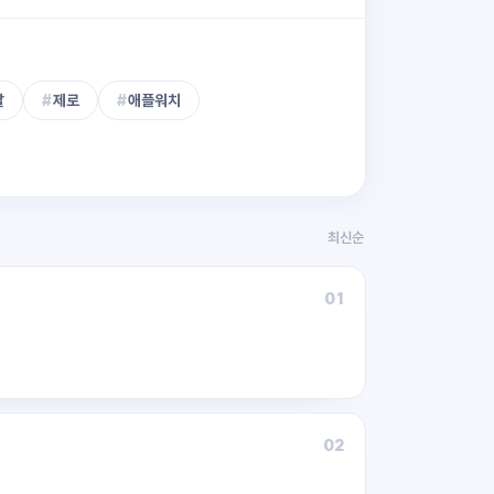
살
#
제로
#
애플워치
최신순
01
02