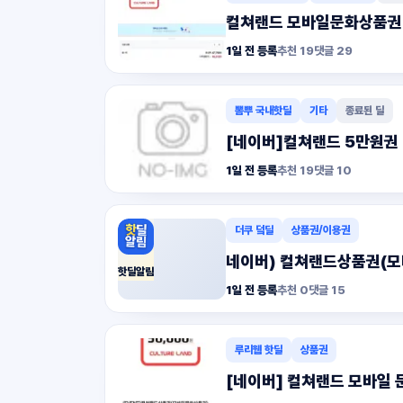
컬쳐랜드 모바일문화상품권 
1일 전 등록
추천
19
댓글
29
뽐뿌 국내핫딜
기타
종료된 딜
[네이버]컬쳐랜드 5만원권 1
1일 전 등록
추천
19
댓글
10
더쿠 덬딜
상품권/이용권
네이버) 컬쳐랜드상품권(모바
핫딜알림
1일 전 등록
추천
0
댓글
15
루리웹 핫딜
상품권
[네이버] 컬쳐랜드 모바일 문