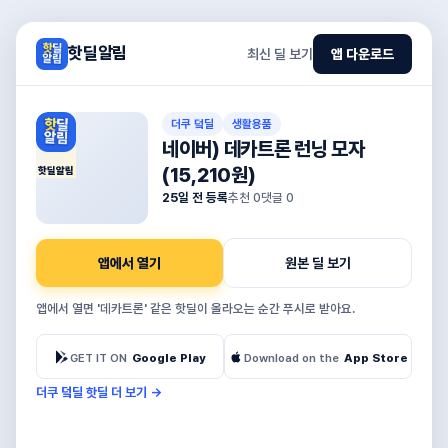
핫딜알림
최신 딜 보기
앱 다운로드
더쿠 덬딜
생활용품
네이버) 데카트론 런닝 모자
(15,210원)
핫딜알림
25일 전 등록
추천
0
댓글
0
앱에서 열기
원본 딜 보기
앱에서 열면 '데카트론' 같은 핫딜이 올라오는 순간 푸시로 받아요.
GET IT ON
Google Play
Download on the
App Store
더쿠 덬딜 핫딜 더 보기
→