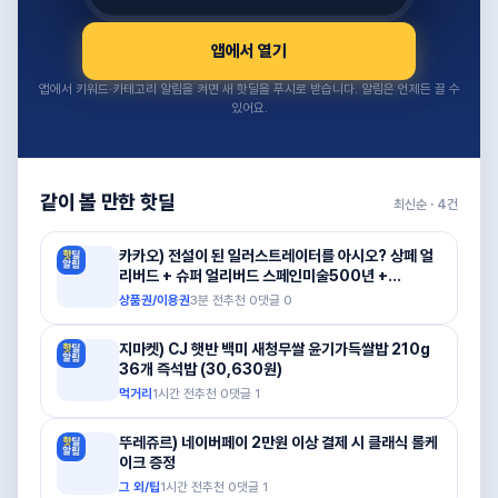
앱에서 열기
앱에서 키워드·카테고리 알림을 켜면 새 핫딜을 푸시로 받습니다. 알림은 언제든 끌 수
있어요.
같이 볼 만한 핫딜
최신순 ·
4
건
카카오) 전설이 된 일러스트레이터를 아시오? 상페 얼
리버드 + 슈퍼 얼리버드 스페인미술500년 +
(12,000원)
상품권/이용권
3분 전
추천
0
댓글
0
지마켓) CJ 햇반 백미 새청무쌀 윤기가득쌀밥 210g
36개 즉석밥 (30,630원)
먹거리
1시간 전
추천
0
댓글
1
뚜레쥬르) 네이버페이 2만원 이상 결제 시 클래식 롤케
이크 증정
그 외/팁
1시간 전
추천
0
댓글
1