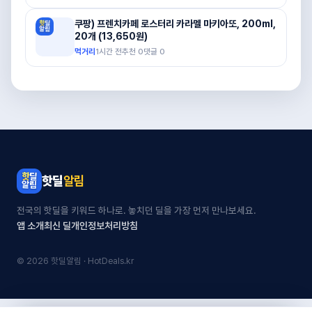
쿠팡) 프렌치카페 로스터리 카라멜 마키아또, 200ml,
20개 (13,650원)
먹거리
1시간 전
추천
0
댓글
0
핫딜
알림
전국의 핫딜을 키워드 하나로. 놓치던 딜을 가장 먼저 만나보세요.
앱 소개
최신 딜
개인정보처리방침
© 2026 핫딜알림 · HotDeals.kr