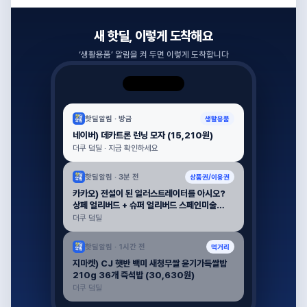
새 핫딜, 이렇게 도착해요
‘
생활용품
’ 알림을 켜 두면 이렇게 도착합니다
핫딜알림 ·
방금
생활용품
네이버) 데카트론 런닝 모자 (15,210원)
더쿠 덬딜 · 지금 확인하세요
핫딜알림 ·
3분 전
상품권/이용권
카카오) 전설이 된 일러스트레이터를 아시오?
상페 얼리버드 + 슈퍼 얼리버드 스페인미술
500년 + (12,000원)
더쿠 덬딜
핫딜알림 ·
1시간 전
먹거리
지마켓) CJ 햇반 백미 새청무쌀 윤기가득쌀밥
210g 36개 즉석밥 (30,630원)
더쿠 덬딜