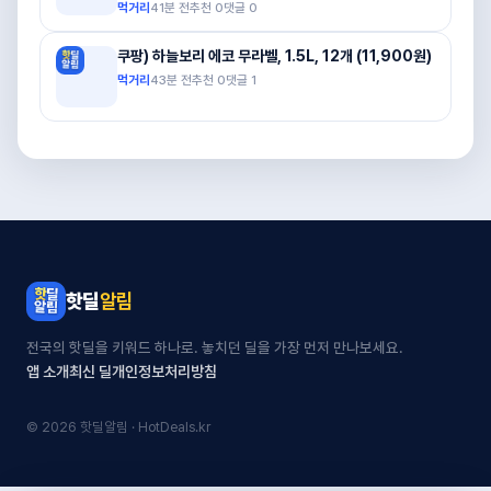
먹거리
41분 전
추천
0
댓글
0
쿠팡) 하늘보리 에코 무라벨, 1.5L, 12개 (11,900원)
먹거리
43분 전
추천
0
댓글
1
핫딜
알림
전국의 핫딜을 키워드 하나로. 놓치던 딜을 가장 먼저 만나보세요.
앱 소개
최신 딜
개인정보처리방침
© 2026 핫딜알림 · HotDeals.kr