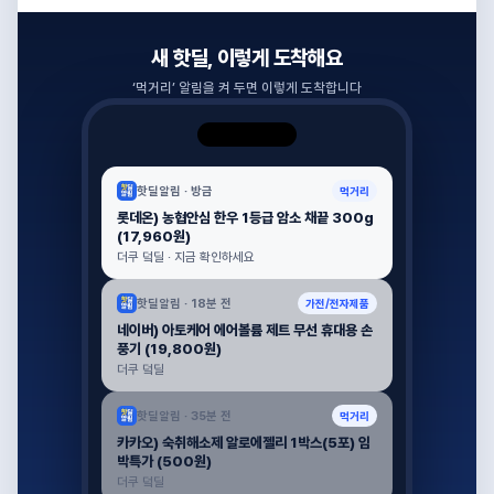
새 핫딜, 이렇게 도착해요
‘
먹거리
’ 알림을 켜 두면 이렇게 도착합니다
핫딜알림 ·
방금
먹거리
롯데온) 농협안심 한우 1등급 암소 채끝 300g
(17,960원)
더쿠 덬딜 · 지금 확인하세요
핫딜알림 ·
18분 전
가전/전자제품
네이버) 아토케어 에어볼륨 제트 무선 휴대용 손
풍기 (19,800원)
더쿠 덬딜
핫딜알림 ·
35분 전
먹거리
카카오) 숙취해소제 알로에젤리 1박스(5포) 임
박특가 (500원)
더쿠 덬딜