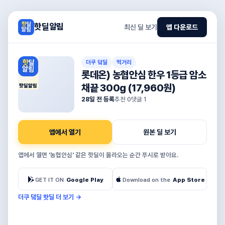
핫딜알림
최신 딜 보기
앱 다운로드
더쿠 덬딜
먹거리
롯데온) 농협안심 한우 1등급 암소
채끝 300g (17,960원)
핫딜알림
28일 전 등록
추천
0
댓글
1
앱에서 열기
원본 딜 보기
앱에서 열면 '농협안심' 같은 핫딜이 올라오는 순간 푸시로 받아요.
GET IT ON
Google Play
Download on the
App Store
더쿠 덬딜 핫딜 더 보기
→