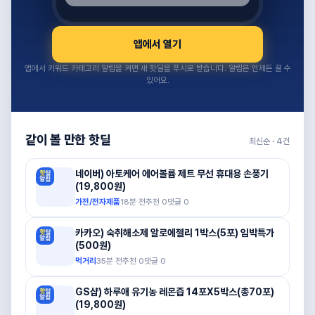
앱에서 열기
앱에서 키워드·카테고리 알림을 켜면 새 핫딜을 푸시로 받습니다. 알림은 언제든 끌 수
있어요.
같이 볼 만한 핫딜
최신순 ·
4
건
네이버) 아토케어 에어볼륨 제트 무선 휴대용 손풍기
(19,800원)
가전/전자제품
18분 전
추천
0
댓글
0
카카오) 숙취해소제 알로에젤리 1박스(5포) 임박특가
(500원)
먹거리
35분 전
추천
0
댓글
0
GS샵) 하루애 유기농 레몬즙 14포X5박스(총70포)
(19,800원)