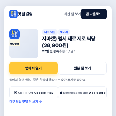
핫딜알림
최신 딜 보기
앱 다운로드
더쿠 덬딜
먹거리
지마켓) 펩시 제로 제로 싸당
(28,900원)
핫딜알림
27일 전 등록
추천
0
댓글
1
앱에서 열기
원본 딜 보기
앱에서 열면 '펩시' 같은 핫딜이 올라오는 순간 푸시로 받아요.
GET IT ON
Google Play
Download on the
App Store
더쿠 덬딜 핫딜 더 보기
→