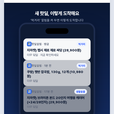
새 핫딜, 이렇게 도착해요
‘
먹거리
’ 알림을 켜 두면 이렇게 도착합니다
핫딜알림 ·
방금
먹거리
지마켓) 펩시 제로 제로 싸당 (28,900원)
더쿠 덬딜 · 지금 확인하세요
핫딜알림 ·
1분 전
먹거리
쿠팡) 햇반 잡곡밥, 130g, 12개 (10,980
원)
더쿠 덬딜
핫딜알림 ·
17분 전
생활용품
지마켓) 브라이튼 본드 20인치 여행용 캐리어
(+24/28인치) (29,900원)
더쿠 덬딜