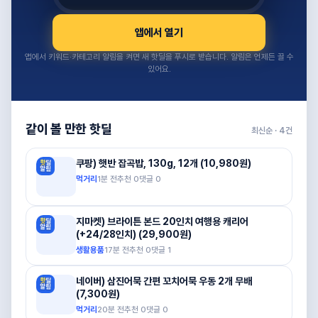
앱에서 열기
앱에서 키워드·카테고리 알림을 켜면 새 핫딜을 푸시로 받습니다. 알림은 언제든 끌 수
있어요.
같이 볼 만한 핫딜
최신순 ·
4
건
쿠팡) 햇반 잡곡밥, 130g, 12개 (10,980원)
먹거리
1분 전
추천
0
댓글
0
지마켓) 브라이튼 본드 20인치 여행용 캐리어
(+24/28인치) (29,900원)
생활용품
17분 전
추천
0
댓글
1
네이버) 삼진어묵 간편 꼬치어묵 우동 2개 무배
(7,300원)
먹거리
20분 전
추천
0
댓글
0