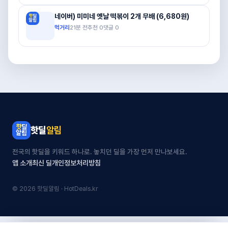
네이버) 미미네 옛날 떡볶이 2개 무배 (6,680원)
먹거리
21분 전
추천
0
댓글
0
핫딜
알림
전국의 핫딜을 키워드 하나로. 놓치던 딜을 가장 먼저 만나보세요.
앱 소개
최신 딜
개인정보처리방침
© 2026 핫딜알림 · HotDeals.kr