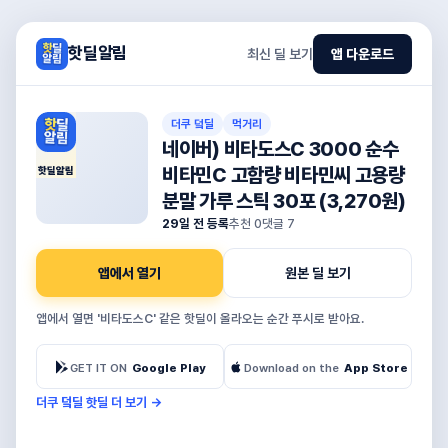
핫딜알림
최신 딜 보기
앱 다운로드
더쿠 덬딜
먹거리
네이버) 비타도스C 3000 순수
비타민C 고함량 비타민씨 고용량
핫딜알림
분말 가루 스틱 30포 (3,270원)
29일 전 등록
추천
0
댓글
7
앱에서 열기
원본 딜 보기
앱에서 열면 '비타도스C' 같은 핫딜이 올라오는 순간 푸시로 받아요.
GET IT ON
Google Play
Download on the
App Store
더쿠 덬딜 핫딜 더 보기
→