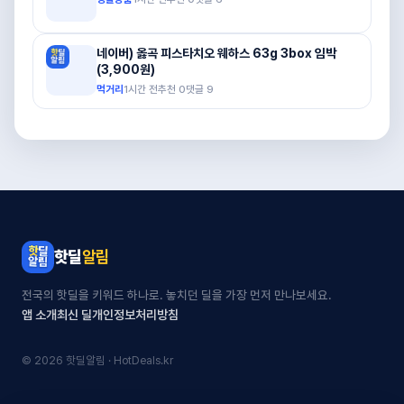
네이버) 옳곡 피스타치오 웨하스 63g 3box 임박
(3,900원)
먹거리
1시간 전
추천
0
댓글
9
핫딜
알림
전국의 핫딜을 키워드 하나로. 놓치던 딜을 가장 먼저 만나보세요.
앱 소개
최신 딜
개인정보처리방침
© 2026 핫딜알림 · HotDeals.kr