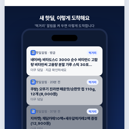
새 핫딜, 이렇게 도착해요
‘
먹거리
’ 알림을 켜 두면 이렇게 도착합니다
핫딜알림 ·
방금
먹거리
네이버) 비타도스C 3000 순수 비타민C 고함
량 비타민씨 고용량 분말 가루 스틱 30포
(3,270원)
더쿠 덬딜 · 지금 확인하세요
핫딜알림 ·
23분 전
먹거리
쿠팡) 오뚜기 진라면 매운맛/순한맛 컵 110g,
12개 (8,000원)
더쿠 덬딜
핫딜알림 ·
37분 전
먹거리
지마켓) 채담카레10팩+새우갈릭카레2팩 증정
(12,900원)
더쿠 덬딜