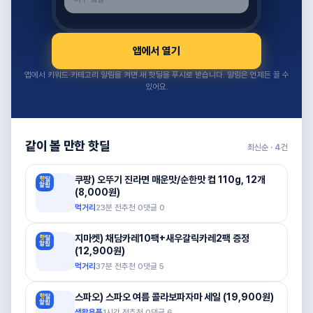
앱에서 열기
앱에서 키워드·카테고리 알림을 켜면 새 핫딜을 푸시로 받습니다. 알림은 언제든 끌 수
있어요.
같이 볼 만한 핫딜
최신순 ·
4
건
쿠팡) 오뚜기 진라면 매운맛/순한맛 컵 110g, 12개
(8,000원)
먹거리
23분 전
추천
0
댓글
0
지마켓) 채담카레10팩+새우갈릭카레2팩 증정
(12,900원)
먹거리
37분 전
추천
0
댓글
5
스파오) 스파오 여름 콜라보파자마 세일 (19,900원)
생활용품
1시간 전
추천
0
댓글
6