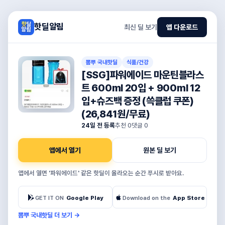
핫딜알림
최신 딜 보기
앱 다운로드
뽐뿌 국내핫딜
식품/건강
[SSG]파워에이드 마운틴블라스
트 600ml 20입 + 900ml 12
입+슈즈백 증정 (쓱클럽 쿠폰)
(26,841원/무료)
24일 전 등록
추천
0
댓글
0
앱에서 열기
원본 딜 보기
앱에서 열면 '파워에이드' 같은 핫딜이 올라오는 순간 푸시로 받아요.
GET IT ON
Google Play
Download on the
App Store
뽐뿌 국내핫딜 더 보기
→