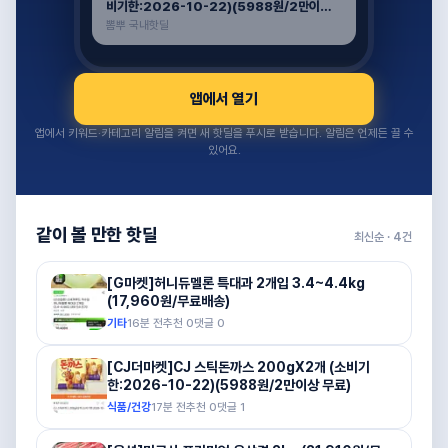
비기한:2026-10-22)(5988원/2만이상
무료)
뽐뿌 국내핫딜
앱에서 열기
앱에서 키워드·카테고리 알림을 켜면 새 핫딜을 푸시로 받습니다. 알림은 언제든 끌 수
있어요.
같이 볼 만한 핫딜
최신순 ·
4
건
[G마켓]허니듀멜론 특대과 2개입 3.4~4.4kg
(17,960원/무료배송)
기타
16분 전
추천
0
댓글
0
[CJ더마켓]CJ 스틱돈까스 200gX2개 (소비기
한:2026-10-22)(5988원/2만이상 무료)
식품/건강
17분 전
추천
0
댓글
1