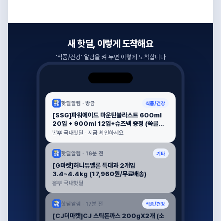
새 핫딜, 이렇게 도착해요
‘
식품/건강
’ 알림을 켜 두면 이렇게 도착합니다
핫딜알림 ·
방금
식품/건강
[SSG]파워에이드 마운틴블라스트 600ml
20입 + 900ml 12입+슈즈백 증정 (쓱클럽
쿠폰) (26,841원/무료)
뽐뿌 국내핫딜 · 지금 확인하세요
핫딜알림 ·
16분 전
기타
[G마켓]허니듀멜론 특대과 2개입
3.4~4.4kg (17,960원/무료배송)
뽐뿌 국내핫딜
핫딜알림 ·
17분 전
식품/건강
[CJ더마켓]CJ 스틱돈까스 200gX2개 (소