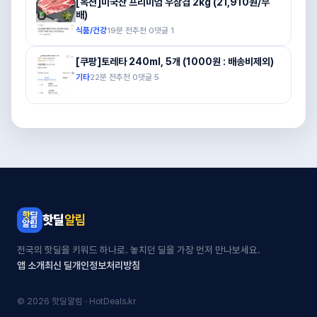
[옥션]미국산 프리미엄 우삼겹 2kg (21,910원/무
배)
식품/건강
19분 전
추천
0
댓글
1
[쿠팡]토레타 240ml, 5개 (1000원 : 배송비제외)
기타
22분 전
추천
0
댓글
5
핫딜
알림
전국의 핫딜을 키워드 하나로. 놓치던 딜을 가장 먼저 만나보세요.
앱 소개
최신 딜
개인정보처리방침
© 2026 핫딜알림 · HotDeals.kr