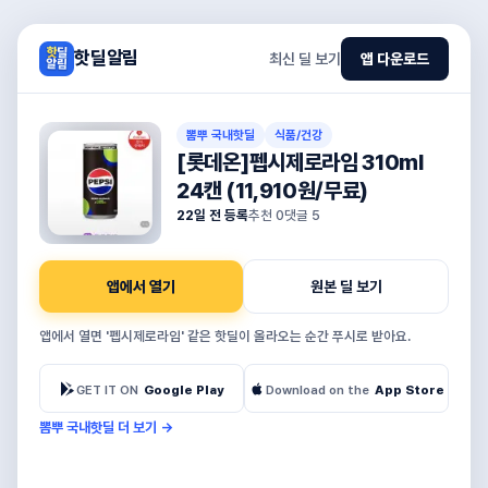
핫딜알림
최신 딜 보기
앱 다운로드
뽐뿌 국내핫딜
식품/건강
[롯데온]펩시제로라임 310ml
24캔 (11,910원/무료)
22일 전 등록
추천
0
댓글
5
앱에서 열기
원본 딜 보기
앱에서 열면 '펩시제로라임' 같은 핫딜이 올라오는 순간 푸시로 받아요.
GET IT ON
Google Play
Download on the
App Store
뽐뿌 국내핫딜 더 보기
→