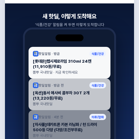
새 핫딜, 이렇게 도착해요
‘
식품/건강
’ 알림을 켜 두면 이렇게 도착합니다
핫딜알림 ·
방금
식품/건강
[롯데온]펩시제로라임 310ml 24캔
(11,910원/무료)
뽐뿌 국내핫딜 · 지금 확인하세요
핫딜알림 ·
방금 전
식품/건강
[옥션]동서 애사비 콤부차 30T 2개
(13,220원/무료)
뽐뿌 국내핫딜
핫딜알림 ·
4분 전
의류/잡화
[자사몰]데카트론 카본 러닝화 / 런 드라이
500등 다양 (다양/조건부무료)
뽐뿌 국내핫딜