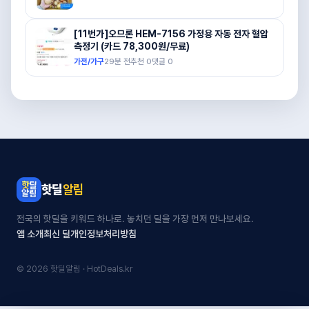
[11번가]오므론 HEM-7156 가정용 자동 전자 혈압
측정기 (카드 78,300원/무료)
가전/가구
29분 전
추천
0
댓글
0
핫딜
알림
전국의 핫딜을 키워드 하나로. 놓치던 딜을 가장 먼저 만나보세요.
앱 소개
최신 딜
개인정보처리방침
© 2026 핫딜알림 · HotDeals.kr