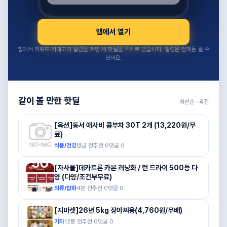
앱에서 열기
앱에서 키워드·카테고리 알림을 켜면 새 핫딜을 푸시로 받습니다. 알림은 언제든 끌 수
있어요.
같이 볼 만한 핫딜
최신순 ·
4
건
[옥션]동서 애사비 콤부차 30T 2개 (13,220원/무
료)
식품/건강
방금 전
추천
0
댓글
0
[자사몰]데카트론 카본 러닝화 / 런 드라이 500등 다
양 (다양/조건부무료)
의류/잡화
4분 전
추천
0
댓글
0
[지마켓]26년 5kg 장아찌용(4,760원/무배)
기타
12분 전
추천
0
댓글
0