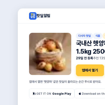
핫딜알림
다사자 핫딜
식품
국내산 햇양파
1.5kg 25
29일 전 등록
추천
13
앱에서 열기
앱에서 열면 '햇양파' 같은 핫딜이 올라오는 순간 푸시로 받아요.
GET IT ON
Google Play
Download on th