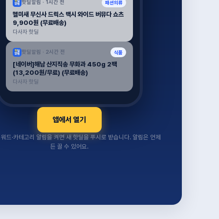
핫딜알림 ·
1시간 전
패션의류
헬미새 무신사 드릭스 맥시 와이드 버뮤다 쇼츠
9,900원 (무료배송)
다사자 핫딜
핫딜알림 ·
2시간 전
식품
[네이버]해남 산지직송 무화과 450g 2팩
(13,200원/무료) (무료배송)
다사자 핫딜
앱에서 열기
워드·카테고리 알림을 켜면 새 핫딜을 푸시로 받습니다. 알림은 언제
든 끌 수 있어요.