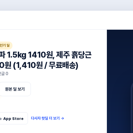
인기 딜
 1.5kg 1410원, 제주 흙당근
00원 (1,410원 / 무료배송)
댓글
0
원본 딜 보기
다사자 핫딜 더 보기
→
e
App Store