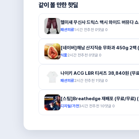
같이 볼 만한 핫딜
헬미새 무신사 드릭스 맥시 와이드 버뮤다 쇼츠
패션의류
1시간 전
추천
0
댓글
0
[네이버]해남 산지직송 무화과 450g 2팩 (
식품
2시간 전
추천
0
댓글
0
나이키 ACG LBR 티셔츠 38,840원 (무
패션의류
2시간 전
추천
1
댓글
0
[스팀]Breathedge 재배포 (무료/무료) 
디지털/가전
3시간 전
추천
10
댓글
0