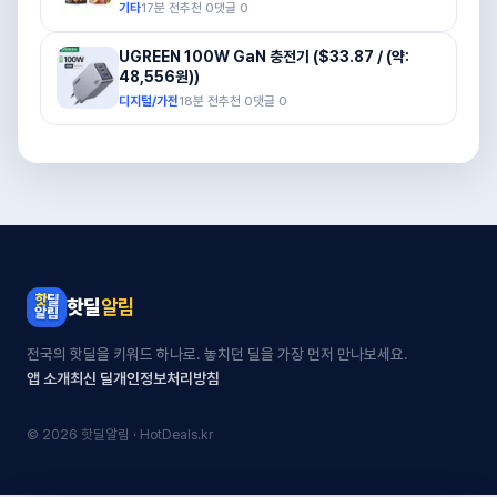
기타
17분 전
추천
0
댓글
0
UGREEN 100W GaN 충전기 ($33.87 / (약:
48,556원))
디지털/가전
18분 전
추천
0
댓글
0
핫딜
알림
전국의 핫딜을 키워드 하나로. 놓치던 딜을 가장 먼저 만나보세요.
앱 소개
최신 딜
개인정보처리방침
© 2026 핫딜알림 · HotDeals.kr