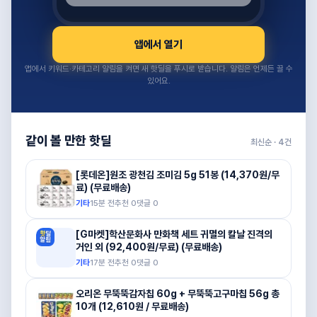
앱에서 열기
앱에서 키워드·카테고리 알림을 켜면 새 핫딜을 푸시로 받습니다. 알림은 언제든 끌 수
있어요.
같이 볼 만한 핫딜
최신순 ·
4
건
[롯데온]원조 광천김 조미김 5g 51봉 (14,370원/무
료) (무료배송)
기타
15분 전
추천
0
댓글
0
[G마켓]학산문화사 만화책 세트 귀멸의 칼날 진격의
거인 외 (92,400원/무료) (무료배송)
기타
17분 전
추천
0
댓글
0
오리온 무뚝뚝감자칩 60g + 무뚝뚝고구마칩 56g 총
10개 (12,610원 / 무료배송)