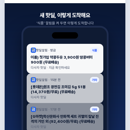
새 핫딜, 이렇게 도착해요
‘
식품
’ 알림을 켜 두면 이렇게 도착합니다
핫딜알림 ·
방금
식품
이롬) 첫가입 약콩두유 3,900원 땅콩버터
900원 (무료배송)
다사자 핫딜 · 지금 확인하세요
핫딜알림 ·
15분 전
기타
[롯데온]원조 광천김 조미김 5g 51봉
(14,370원/무료) (무료배송)
다사자 핫딜
핫딜알림 ·
17분 전
기타
[G마켓]학산문화사 만화책 세트 귀멸의 칼날 진
격의 거인 외 (92,400원/무료) (무료배송)
다사자 핫딜