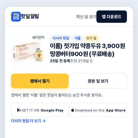
핫딜알림
최신 딜 보기
앱 다운로드
다사자 핫딜
식품
인기 딜
이롬) 첫가입 약콩두유 3,900원
땅콩버터900원 (무료배송)
25일 전 등록
추천
21
댓글
0
앱에서 열기
원본 딜 보기
앱에서 열면 '이롬' 같은 핫딜이 올라오는 순간 푸시로 받아요.
GET IT ON
Google Play
Download on the
App Store
다사자 핫딜 더 보기
→