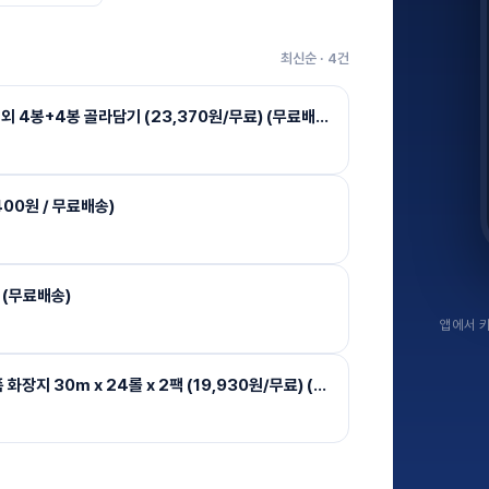
최신순 ·
4
건
[오늘의집]오뚜기 XO 수제통새우만두 4봉 외 4봉+4봉 골라담기 (23,370원/무료) (무료배송)
00원 / 무료배송)
원 (무료배송)
앱에서 키
[오늘의집]잘풀리는집 도톰한 3겹 퀼팅 광폭 화장지 30m x 24롤 x 2팩 (19,930원/무료) (무료배송)