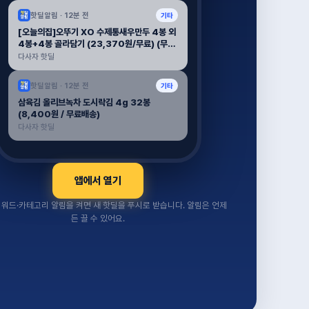
핫딜알림 ·
12분 전
기타
[오늘의집]오뚜기 XO 수제통새우만두 4봉 외
4봉+4봉 골라담기 (23,370원/무료) (무료
배송)
다사자 핫딜
핫딜알림 ·
12분 전
기타
삼육김 올리브녹차 도시락김 4g 32봉
(8,400원 / 무료배송)
다사자 핫딜
앱에서 열기
워드·카테고리 알림을 켜면 새 핫딜을 푸시로 받습니다. 알림은 언제
든 끌 수 있어요.