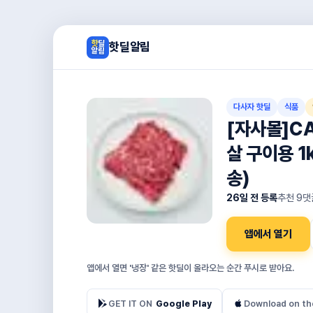
핫딜알림
다사자 핫딜
식품
[자사몰]C
살 구이용 1
송)
26일 전 등록
추천
9
댓
앱에서 열기
앱에서 열면 '냉장' 같은 핫딜이 올라오는 순간 푸시로 받아요.
GET IT ON
Google Play
Download on th