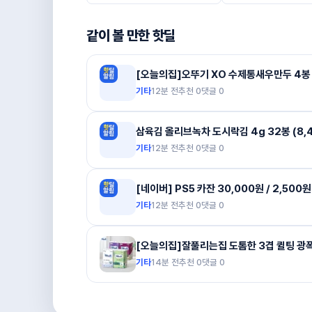
같이 볼 만한 핫딜
기타
12분 전
추천
0
댓글
0
삼육김 올리브녹차 도시락김 4g 32봉 (8,4
기타
12분 전
추천
0
댓글
0
[네이버] PS5 카잔 30,000원 / 2,500
기타
12분 전
추천
0
댓글
0
기타
14분 전
추천
0
댓글
0