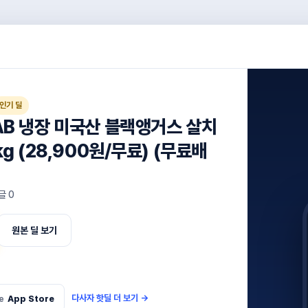
인기 딜
AB 냉장 미국산 블랙앵거스 살치
kg (28,900원/무료) (무료배
글
0
원본 딜 보기
다사자 핫딜 더 보기
→
e
App Store