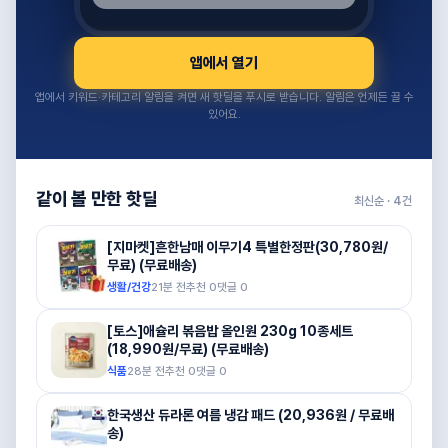
앱에서 열기
앱에서 키워드·카테고리 알림을 켜면 새 핫딜을 푸시로 받습니다. 알림은 언제든 끌 수
있어요.
같이 볼 만한 핫딜
최신순 ·
4
건
[지마켓]흔한남매 이무기4 특별한정판(30,780원/
무료) (무료배송)
생활/건강
21분 전
추천
0
댓글
0
[토스]애슐리 볶음밥 올인원 230g 10종세트
(18,990원/무료) (무료배송)
식품
28분 전
추천
0
댓글
0
한국생산 듀라론 여름 냉감 패드 (20,936원 / 무료배
송)