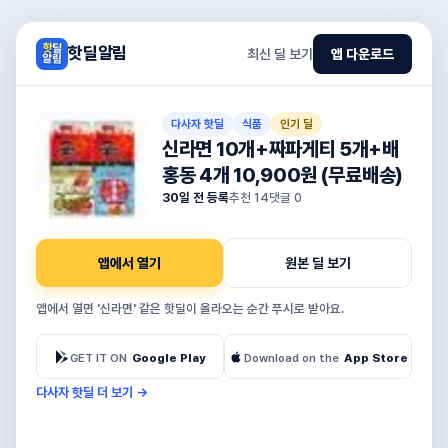
핫딜알림
최신 딜 보기
앱 다운로드
다사자 핫딜
식품
인기 딜
신라면 10개+짜파게티 5개+배
홍동 4개 10,900원 (무료배송)
30일 전 등록
추천
14
댓글
0
앱에서 열기
원본 딜 보기
앱에서 열면 '신라면' 같은 핫딜이 올라오는 순간 푸시로 받아요.
GET IT ON
Google Play
Download on the
App Store
다사자 핫딜 더 보기
→