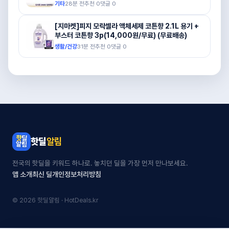
기타
28분 전
추천
0
댓글
0
[지마켓]피지 모락셀라 액체세제 코튼향 2.1L 용기 +
부스터 코튼향 3p(14,000원/무료) (무료배송)
생활/건강
31분 전
추천
0
댓글
0
핫딜
알림
전국의 핫딜을 키워드 하나로. 놓치던 딜을 가장 먼저 만나보세요.
앱 소개
최신 딜
개인정보처리방침
© 2026 핫딜알림 · HotDeals.kr