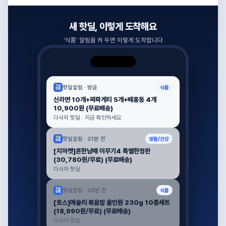
새 핫딜, 이렇게 도착해요
‘
식품
’ 알림을 켜 두면 이렇게 도착합니다
핫딜알림 ·
방금
식품
신라면 10개+짜파게티 5개+배홍동 4개
10,900원 (무료배송)
다사자 핫딜 · 지금 확인하세요
핫딜알림 ·
21분 전
생활/건강
[지마켓]흔한남매 이무기4 특별한정판
(30,780원/무료) (무료배송)
다사자 핫딜
핫딜알림 ·
28분 전
식품
[토스]애슐리 볶음밥 올인원 230g 10종세트
(18,990원/무료) (무료배송)
다사자 핫딜