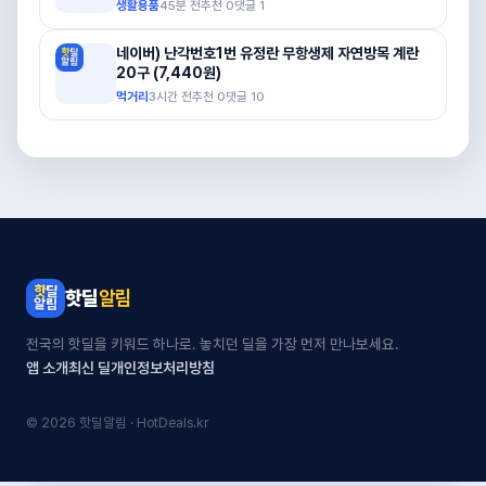
생활용품
45분 전
추천
0
댓글
1
네이버) 난각번호1번 유정란 무항생제 자연방목 계란
20구 (7,440원)
먹거리
3시간 전
추천
0
댓글
10
핫딜
알림
전국의 핫딜을 키워드 하나로. 놓치던 딜을 가장 먼저 만나보세요.
앱 소개
최신 딜
개인정보처리방침
© 2026 핫딜알림 · HotDeals.kr