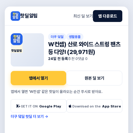
핫딜알림
최신 딜 보기
앱 다운로드
더쿠 덬딜
생활용품
W컨셉) 산로 와이드 스트링 팬츠
등 다양! (29,971원)
핫딜알림
24일 전 등록
추천
0
댓글
0
앱에서 열기
원본 딜 보기
앱에서 열면 'W컨셉' 같은 핫딜이 올라오는 순간 푸시로 받아요.
GET IT ON
Google Play
Download on the
App Store
더쿠 덬딜 핫딜 더 보기
→