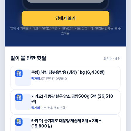
앱에서 열기
앱에서 키워드·카테고리 알림을 켜면 새 핫딜을 푸시로 받습니다. 알림은 언제든 끌 수
있어요.
같이 볼 만한 핫딜
최신순 ·
4
건
쿠팡) 하림 닭볶음탕용 (냉장) 1kg (6,430원)
먹거리
2분 전
추천
0
댓글
0
카카오) 하동관 한우 암소 곰탕500g 5팩 (26,510
원)
먹거리
13분 전
추천
0
댓글
1
카카오) 습기제로 대용량 제습제 8개 x 3박스
(15,800원)