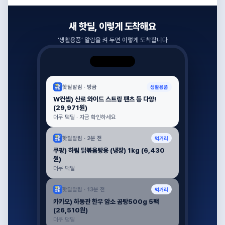
새 핫딜, 이렇게 도착해요
‘
생활용품
’ 알림을 켜 두면 이렇게 도착합니다
핫딜알림 ·
방금
생활용품
W컨셉) 산로 와이드 스트링 팬츠 등 다양!
(29,971원)
더쿠 덬딜 · 지금 확인하세요
핫딜알림 ·
2분 전
먹거리
쿠팡) 하림 닭볶음탕용 (냉장) 1kg (6,430
원)
더쿠 덬딜
핫딜알림 ·
13분 전
먹거리
카카오) 하동관 한우 암소 곰탕500g 5팩
(26,510원)
더쿠 덬딜