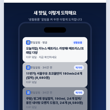
새 핫딜, 이렇게 도착해요
‘
생활용품
’ 알림을 켜 두면 이렇게 도착합니다
핫딜알림 ·
방금
생활용품
오늘의집) 지누스 매트리스 라방해! 매트리스/프
래임 다양
더쿠 덬딜 · 지금 확인하세요
핫딜알림 ·
3시간 전
먹거리
11번가) 서울우유 초코꿀딴지 180mlx24개
(임박) (8,680원)
더쿠 덬딜
핫딜알림 ·
3시간 전
먹거리
쿠팡) 빙그레 왕실말차, 190ml, 24개 임박/
웅진 내사랑 오렌지 드링크, 24개 (6,580원)
더쿠 덬딜