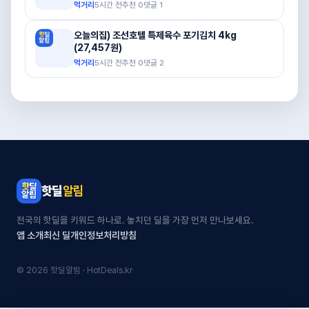
먹거리
5시간 전
추천
0
댓글
1
오늘의집) 조선호텔 특제육수 포기김치 4kg
(27,457원)
먹거리
5시간 전
추천
0
댓글
2
핫딜
알림
전국의 핫딜을 키워드 하나로. 놓치던 딜을 가장 먼저 만나보세요.
앱 소개
최신 딜
개인정보처리방침
© 2026 핫딜알림 · HotDeals.kr