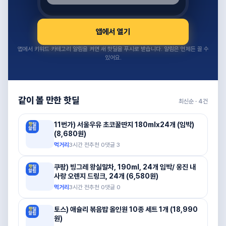
앱에서 열기
앱에서 키워드·카테고리 알림을 켜면 새 핫딜을 푸시로 받습니다. 알림은 언제든 끌 수
있어요.
같이 볼 만한 핫딜
최신순 ·
4
건
11번가) 서울우유 초코꿀딴지 180mlx24개 (임박)
(8,680원)
먹거리
3시간 전
추천
0
댓글
3
쿠팡) 빙그레 왕실말차, 190ml, 24개 임박/ 웅진 내
사랑 오렌지 드링크, 24개 (6,580원)
먹거리
3시간 전
추천
0
댓글
0
토스) 애슐리 볶음밥 올인원 10종 세트 1개 (18,990
원)