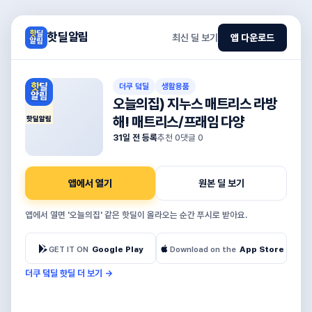
핫딜알림
최신 딜 보기
앱 다운로드
더쿠 덬딜
생활용품
오늘의집) 지누스 매트리스 라방
해! 매트리스/프래임 다양
핫딜알림
31일 전 등록
추천
0
댓글
0
앱에서 열기
원본 딜 보기
앱에서 열면 '오늘의집' 같은 핫딜이 올라오는 순간 푸시로 받아요.
GET IT ON
Google Play
Download on the
App Store
더쿠 덬딜 핫딜 더 보기
→