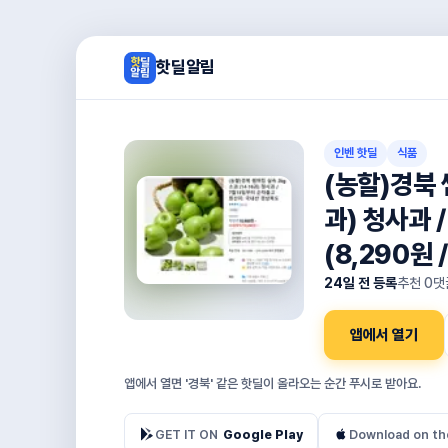
핫딜알림
인벤 핫딜
식품
(농할)경북 
과) 청사과 
(8,290원 
24일 전 등록
추천
0
댓
앱에서 열기
앱에서 열면 '경북' 같은 핫딜이 올라오는 순간 푸시로 받아요.
GET IT ON
Google Play
Download on th