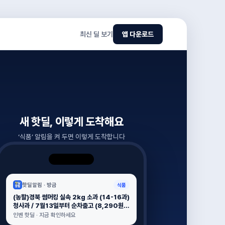
최신 딜 보기
앱 다운로드
새 핫딜, 이렇게 도착해요
‘
식품
’ 알림을 켜 두면 이렇게 도착합니다
핫딜알림 ·
방금
식품
(농할)경북 썸머킹 실속 2kg 소과 (14-16과)
청사과 / 7월13일부터 순차출고 (8,290원 /
배송 무료)
인벤 핫딜 · 지금 확인하세요