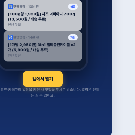
핫딜알림 ·
13분 전
식품
[100g당 1,929원] 치즈 너비아니 700g
(13,500원 / 배송 무료)
인벤 핫딜
핫딜알림 ·
14분 전
가전
[1개당 2,950원] 3in1 멀티충전케이블 x2
개 (5,900원 / 배송 무료)
인벤 핫딜
앱에서 열기
워드·카테고리 알림을 켜면 새 핫딜을 푸시로 받습니다. 알림은 언제
든 끌 수 있어요.