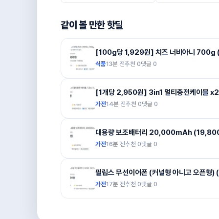
같이 볼 만한 핫딜
[100g당 1,929원] 치즈 너비아니 700g (
식품
13분 전
추천
0
댓글
0
[1개당 2,950원] 3in1 멀티충전케이블 x2
가전
14분 전
추천
0
댓글
0
대용량 보조배터리 20,000mAh (19,800
가전
16분 전
추천
0
댓글
0
필립스 무선이어폰 (커널형 아니고 오픈형) (1
가전
17분 전
추천
0
댓글
0