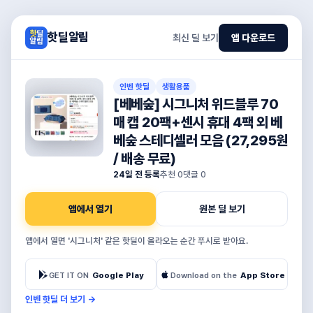
핫딜알림
최신 딜 보기
앱 다운로드
인벤 핫딜
생활용품
[베베숲] 시그니처 위드블루 70
매 캡 20팩+센시 휴대 4팩 외 베
베숲 스테디셀러 모음 (27,295원
/ 배송 무료)
24일 전 등록
추천
0
댓글
0
앱에서 열기
원본 딜 보기
앱에서 열면 '시그니처' 같은 핫딜이 올라오는 순간 푸시로 받아요.
GET IT ON
Google Play
Download on the
App Store
인벤 핫딜 더 보기
→