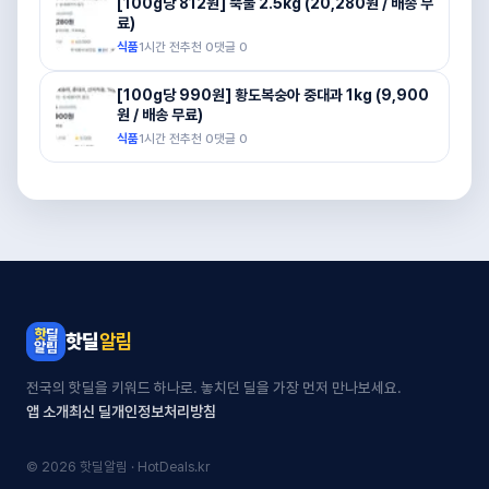
[100g당 812원] 뚝불 2.5kg (20,280원 / 배송 무
료)
식품
1시간 전
추천
0
댓글
0
[100g당 990원] 황도복숭아 중대과 1kg (9,900
원 / 배송 무료)
식품
1시간 전
추천
0
댓글
0
핫딜
알림
전국의 핫딜을 키워드 하나로. 놓치던 딜을 가장 먼저 만나보세요.
앱 소개
최신 딜
개인정보처리방침
© 2026 핫딜알림 · HotDeals.kr