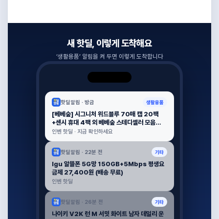
새 핫딜, 이렇게 도착해요
‘
생활용품
’ 알림을 켜 두면 이렇게 도착합니다
핫딜알림 ·
방금
생활용품
[베베숲] 시그니처 위드블루 70매 캡 20팩
+센시 휴대 4팩 외 베베숲 스테디셀러 모음
(27,295원 / 배송 무료)
인벤 핫딜 · 지금 확인하세요
핫딜알림 ·
22분 전
기타
lgu 알뜰폰 5G망 150GB+5Mbps 평생요
금제 27,400원 (배송 무료)
인벤 핫딜
핫딜알림 ·
26분 전
기타
나이키 V2K 런 M 서밋 화이트 남자 데일리 운