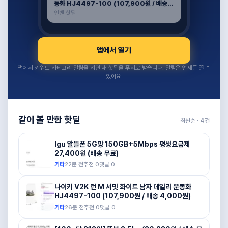
동화 HJ4497-100 (107,900원 / 배송
4,000원)
인벤 핫딜
앱에서 열기
앱에서 키워드·카테고리 알림을 켜면 새 핫딜을 푸시로 받습니다. 알림은 언제든 끌 수
있어요.
같이 볼 만한 핫딜
최신순 ·
4
건
lgu 알뜰폰 5G망 150GB+5Mbps 평생요금제
27,400원 (배송 무료)
기타
22분 전
추천
0
댓글
0
나이키 V2K 런 M 서밋 화이트 남자 데일리 운동화
HJ4497-100 (107,900원 / 배송 4,000원)
기타
26분 전
추천
0
댓글
0