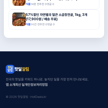
식품
14분 전
추천
0
댓글
0
57%할인 자연별곡 얼큰 소곱창전골, 1kg, 3개
(17,900원 / 배송 무료)
식품
1시간 전
추천
0
댓글
0
핫딜
알림
전국의 핫딜을 키워드 하나로. 놓치던 딜을 가장 먼저 만나보세요.
앱 소개
최신 딜
개인정보처리방침
© 2026 핫딜알림 · HotDeals.kr