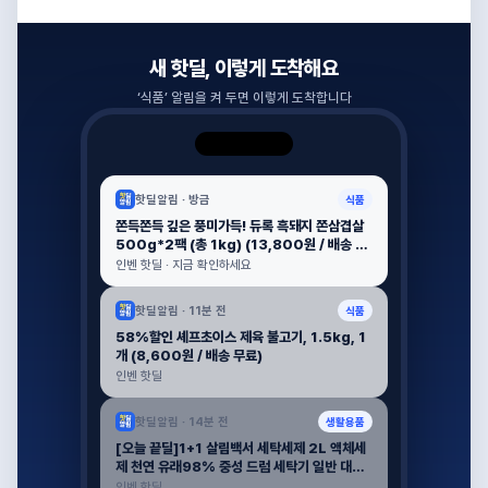
새 핫딜, 이렇게 도착해요
‘
식품
’ 알림을 켜 두면 이렇게 도착합니다
핫딜알림 ·
방금
식품
쫀득쫀득 깊은 풍미가득! 듀록 흑돼지 쫀삼겹살
500g*2팩 (총 1kg) (13,800원 / 배송 무
료)
인벤 핫딜 · 지금 확인하세요
핫딜알림 ·
11분 전
식품
58%할인 셰프초이스 제육 불고기, 1.5kg, 1
개 (8,600원 / 배송 무료)
인벤 핫딜
핫딜알림 ·
14분 전
생활용품
[오늘 끝딜]1+1 살림백서 세탁세제 2L 액체세
제 천연 유래98% 중성 드럼 세탁기 일반 대용
량 (13,900원 / 배송 무료)
인벤 핫딜