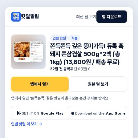
핫딜알림
최신 딜 보기
앱 다운로드
인벤 핫딜
식품
쫀득쫀득 깊은 풍미가득! 듀록 흑
돼지 쫀삼겹살 500g*2팩 (총
1kg) (13,800원 / 배송 무료)
22일 전 등록
추천
0
댓글
0
앱에서 열기
원본 딜 보기
앱에서 열면 '쫀득쫀득' 같은 핫딜이 올라오는 순간 푸시로 받아요.
GET IT ON
Google Play
Download on the
App Store
인벤 핫딜 더 보기
→