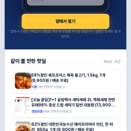
앱에서 열기
앱에서 키워드·카테고리 알림을 켜면 새 핫딜을 푸시로 받습니다. 알림은 언제든 끌 수
있어요.
같이 볼 만한 핫딜
최신순 ·
4
건
58%할인 셰프초이스 제육 불고기, 1.5kg, 1개
(8,600원 / 배송 무료)
식품
11분 전
추천
0
댓글
0
[오늘 끝딜]1+1 살림백서 세탁세제 2L 액체세제 천연
유래98% 중성 드럼 세탁기 일반 대용량 (13,900원
/ 배송 무료)
생활용품
14분 전
추천
0
댓글
0
62%할인 대한민국농수산 에어프라이어 치킨, 한 마
리, 950g, 1개 (9,900원 / 배송 무료)