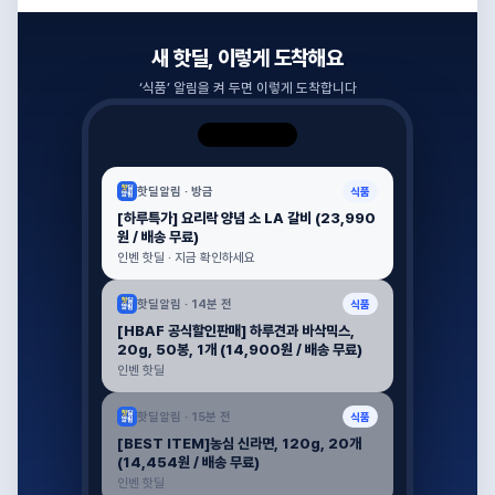
새 핫딜, 이렇게 도착해요
‘
식품
’ 알림을 켜 두면 이렇게 도착합니다
핫딜알림 ·
방금
식품
[하루특가] 요리락 양념 소 LA 갈비 (23,990
원 / 배송 무료)
인벤 핫딜 · 지금 확인하세요
핫딜알림 ·
14분 전
식품
[HBAF 공식할인판매] 하루견과 바삭믹스,
20g, 50봉, 1개 (14,900원 / 배송 무료)
인벤 핫딜
핫딜알림 ·
15분 전
식품
[BEST ITEM]농심 신라면, 120g, 20개
(14,454원 / 배송 무료)
인벤 핫딜