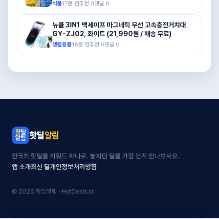
식품
17분 전
추천
0
댓글
0
뉴클 3IN1 맥세이프 마그네틱 무선 고속충전거치대
GY-ZJ02, 화이트 (21,990원 / 배송 무료)
생활용품
18분 전
추천
0
댓글
0
핫딜
알림
전국의 핫딜을 키워드 하나로. 놓치던 딜을 가장 먼저 만나보세요.
앱 소개
최신 딜
개인정보처리방침
© 2026 핫딜알림 · HotDeals.kr