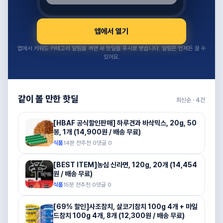
앱에서 열기
앱에서 키워드·카테고리 알림을 켜면 새 핫딜을 푸시로 받습니다. 알림은 언제든 끌 수
있어요.
같이 볼 만한 핫딜
최신순 ·
4
건
[HBAF 공식할인판매] 하루견과 바삭믹스, 20g, 50
봉, 1개 (14,900원 / 배송 무료)
식품
14분 전
추천
0
댓글
0
[BEST ITEM]농심 신라면, 120g, 20개 (14,454
원 / 배송 무료)
식품
15분 전
추천
0
댓글
0
[69% 할인]사조참치, 살코기참치 100g 4개 + 마일
드참치 100g 4개, 8개 (12,300원 / 배송 무료)