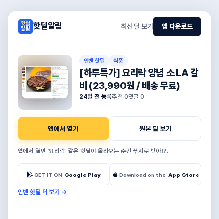
핫딜알림
최신 딜 보기
앱 다운로드
인벤 핫딜
식품
[하루특가] 요리락 양념 소 LA 갈
비 (23,990원 / 배송 무료)
24일 전 등록
추천
0
댓글
0
앱에서 열기
원본 딜 보기
앱에서 열면 '요리락' 같은 핫딜이 올라오는 순간 푸시로 받아요.
GET IT ON
Google Play
Download on the
App Store
인벤 핫딜 더 보기
→