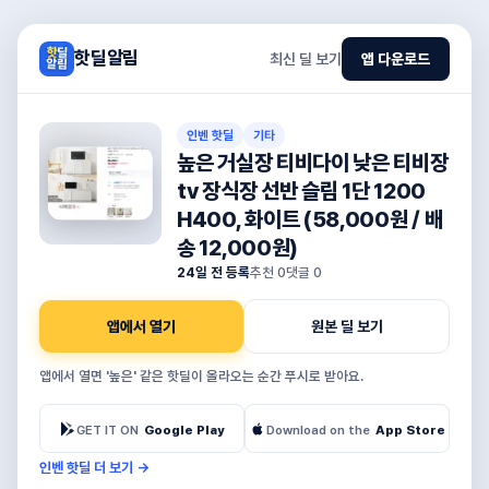
핫딜알림
최신 딜 보기
앱 다운로드
인벤 핫딜
기타
높은 거실장 티비다이 낮은 티비장
tv 장식장 선반 슬림 1단 1200
H400, 화이트 (58,000원 / 배
송 12,000원)
24일 전 등록
추천
0
댓글
0
앱에서 열기
원본 딜 보기
앱에서 열면 '높은' 같은 핫딜이 올라오는 순간 푸시로 받아요.
GET IT ON
Google Play
Download on the
App Store
인벤 핫딜 더 보기
→