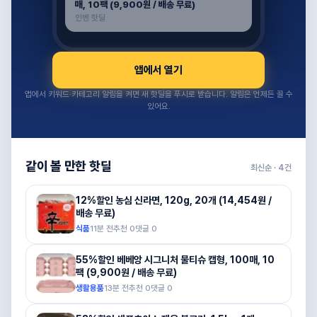
매, 10팩 (9,900원 / 배송 무료)
인벤 핫딜
앱에서 열기
앱에서 키워드·카테고리 알림을 켜면 새 핫딜을 푸시로 받습니다. 알림은 언제든 끌 수
있어요.
같이 볼 만한 핫딜
최신순 ·
4
건
12%할인 농심 신라면, 120g, 20개 (14,454원 /
배송 무료)
식품
11분 전
추천
0
댓글
0
55%할인 베베앙 시그니처 물티슈 캡형, 100매, 10
팩 (9,900원 / 배송 무료)
생활용품
13분 전
추천
0
댓글
0