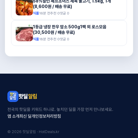
58%할인 셰프초이스 제육 불고기, 1.5kg, 1개
(8,600원 / 배송 무료)
식품
16분 전
추천
0
댓글
0
1등급 냉장 한우 암소 500g1팩 외 로스모음
(30,500원 / 배송 무료)
식품
18분 전
추천
0
댓글
0
핫딜
알림
전국의 핫딜을 키워드 하나로. 놓치던 딜을 가장 먼저 만나보세요.
앱 소개
최신 딜
개인정보처리방침
© 2026 핫딜알림 · HotDeals.kr