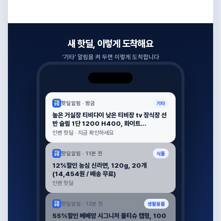
새 핫딜, 이렇게 도착해요
‘
기타
’ 알림을 켜 두면 이렇게 도착합니다
핫딜알림 ·
방금
기타
높은 거실장 티비다이 낮은 티비장 tv 장식장 선
반 슬림 1단 1200 H400, 화이트
(58,000원 / 배송 12,000원)
인벤 핫딜 · 지금 확인하세요
핫딜알림 ·
11분 전
식품
12%할인 농심 신라면, 120g, 20개
(14,454원 / 배송 무료)
인벤 핫딜
핫딜알림 ·
13분 전
생활용품
55%할인 베베앙 시그니처 물티슈 캡형, 100