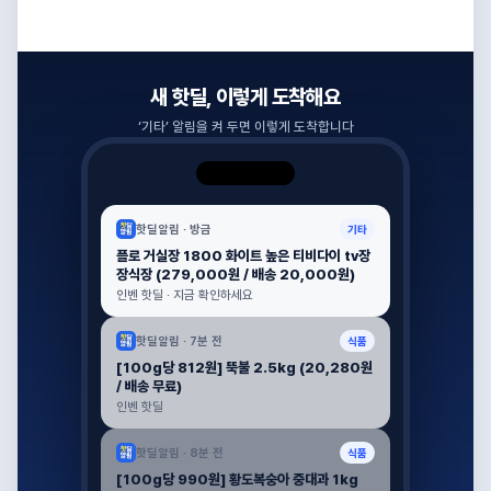
새 핫딜, 이렇게 도착해요
‘
기타
’ 알림을 켜 두면 이렇게 도착합니다
핫딜알림 ·
방금
기타
플로 거실장 1800 화이트 높은 티비다이 tv장
장식장 (279,000원 / 배송 20,000원)
인벤 핫딜 · 지금 확인하세요
핫딜알림 ·
7분 전
식품
[100g당 812원] 뚝불 2.5kg (20,280원
/ 배송 무료)
인벤 핫딜
핫딜알림 ·
8분 전
식품
[100g당 990원] 황도복숭아 중대과 1kg