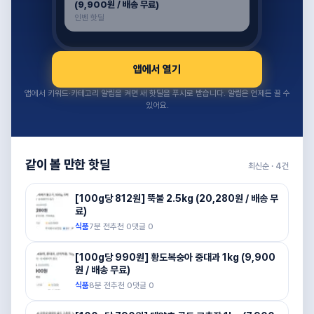
(9,900원 / 배송 무료)
인벤 핫딜
앱에서 열기
앱에서 키워드·카테고리 알림을 켜면 새 핫딜을 푸시로 받습니다. 알림은 언제든 끌 수
있어요.
같이 볼 만한 핫딜
최신순 ·
4
건
[100g당 812원] 뚝불 2.5kg (20,280원 / 배송 무
료)
식품
7분 전
추천
0
댓글
0
[100g당 990원] 황도복숭아 중대과 1kg (9,900
원 / 배송 무료)
식품
8분 전
추천
0
댓글
0