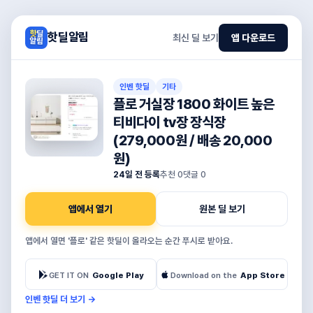
핫딜알림
최신 딜 보기
앱 다운로드
인벤 핫딜
기타
플로 거실장 1800 화이트 높은
티비다이 tv장 장식장
(279,000원 / 배송 20,000
원)
24일 전 등록
추천
0
댓글
0
앱에서 열기
원본 딜 보기
앱에서 열면 '플로' 같은 핫딜이 올라오는 순간 푸시로 받아요.
GET IT ON
Google Play
Download on the
App Store
인벤 핫딜 더 보기
→