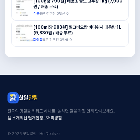
[100g당 790원] 태양초 골드 고추장 1kg (7,900
원 / 배송 무료)
식품
9분 전
추천
0
댓글
0
[100ml당 983원] 밀크바오밥 바디워시 대용량 1L
(9,830원 / 배송 무료)
화장품
9분 전
추천
0
댓글
0
핫딜
알림
전국의 핫딜을 키워드 하나로. 놓치던 딜을 가장 먼저 만나보세요.
앱 소개
최신 딜
개인정보처리방침
© 2026 핫딜알림 · HotDeals.kr