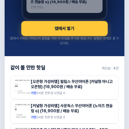
즈 캔슬링 o) (16,900원 / 배송 무료)
인벤 핫딜
앱에서 열기
앱에서 키워드·카테고리 알림을 켜면 새 핫딜을 푸시로 받습니다. 알림은 언제든 끌 수
있어요.
같이 볼 만한 핫딜
최신순 ·
4
건
[오픈형 가성비템] 필립스 무선이어폰 (커널형 아니고
오픈형) (16,900원 / 배송 무료)
가전
34분 전
추천
0
댓글
0
[커널형 가성비템] 사운독스 무선이어폰 (노이즈 캔슬
링 o) (16,900원 / 배송 무료)
가전
34분 전
추천
0
댓글
0