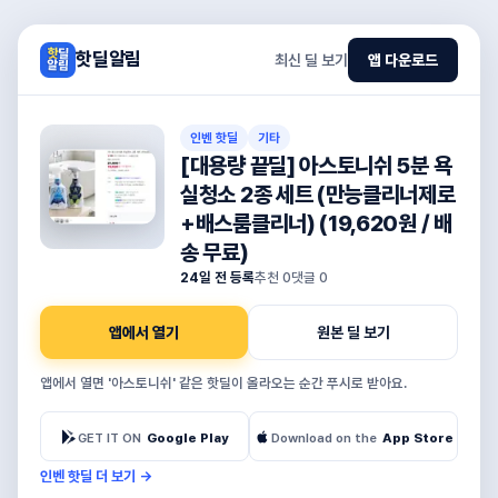
핫딜알림
최신 딜 보기
앱 다운로드
인벤 핫딜
기타
[대용량 끝딜] 아스토니쉬 5분 욕
실청소 2종 세트 (만능클리너제로
+배스룸클리너) (19,620원 / 배
송 무료)
24일 전 등록
추천
0
댓글
0
앱에서 열기
원본 딜 보기
앱에서 열면 '아스토니쉬' 같은 핫딜이 올라오는 순간 푸시로 받아요.
GET IT ON
Google Play
Download on the
App Store
인벤 핫딜 더 보기
→