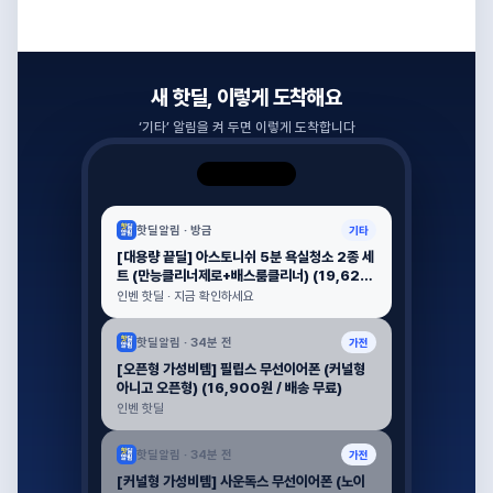
새 핫딜, 이렇게 도착해요
‘
기타
’ 알림을 켜 두면 이렇게 도착합니다
핫딜알림 ·
방금
기타
[대용량 끝딜] 아스토니쉬 5분 욕실청소 2종 세
트 (만능클리너제로+배스룸클리너) (19,620
원 / 배송 무료)
인벤 핫딜 · 지금 확인하세요
핫딜알림 ·
34분 전
가전
[오픈형 가성비템] 필립스 무선이어폰 (커널형
아니고 오픈형) (16,900원 / 배송 무료)
인벤 핫딜
핫딜알림 ·
34분 전
가전
[커널형 가성비템] 사운독스 무선이어폰 (노이