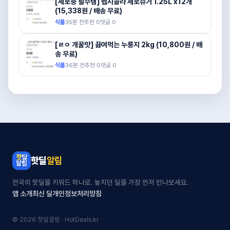
[제로충 필수템] 펩시콜라 제로슈거 1.25L x12개
(15,338원 / 배송 무료)
식품
35분 전
추천
0
댓글
0
[ㄹㅇ 개꿀맛] 끓여먹는 누룽지 2kg (10,800원 / 배
송 무료)
식품
36분 전
추천
0
댓글
0
핫딜
알림
전국의 핫딜을 키워드 하나로. 놓치던 딜을 가장 먼저 만나보세요.
앱 소개
최신 딜
개인정보처리방침
© 2026 핫딜알림 · HotDeals.kr