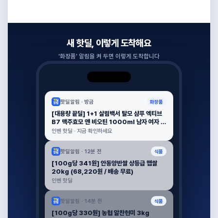
새 핫딜, 이렇게 도착해요
‘
화장품
’ 알림을 켜 두면 이렇게 도착합니다
핫딜알림 ·
방금
화장품
[대용량 끝딜] 1+1 살림백서 탈모 샴푸 엑티브
B7 맥주효모 앤 비오틴 1000ml 남자 여자 바
이오틴 (23,000원 / 배송 무료)
인벤 핫딜 · 지금 확인하세요
핫딜알림 ·
12분 전
식품
[100g당 341원] 안동양반쌀 상등급 햅쌀
20kg (68,220원 / 배송 무료)
인벤 핫딜
핫딜알림 ·
14분 전
식품
[100g당 330원] 농협 알찬현미 3kg