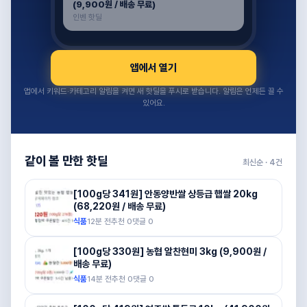
(9,900원 / 배송 무료)
인벤 핫딜
앱에서 열기
앱에서 키워드·카테고리 알림을 켜면 새 핫딜을 푸시로 받습니다. 알림은 언제든 끌 수
있어요.
같이 볼 만한 핫딜
최신순 ·
4
건
[100g당 341원] 안동양반쌀 상등급 햅쌀 20kg
(68,220원 / 배송 무료)
식품
12분 전
추천
0
댓글
0
[100g당 330원] 농협 알찬현미 3kg (9,900원 /
배송 무료)
식품
14분 전
추천
0
댓글
0