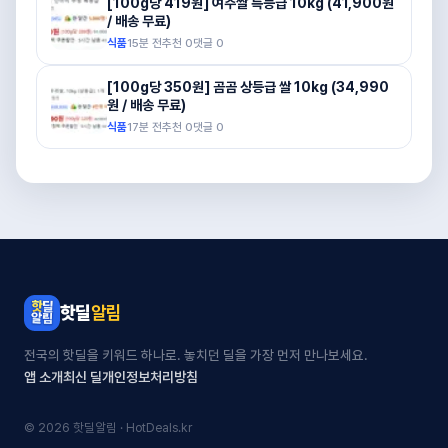
[100g당 419원] 여주쌀 특등급 10kg (41,900원
/ 배송 무료)
식품
15분 전
추천
0
댓글
0
[100g당 350원] 곰곰 상등급 쌀 10kg (34,990
원 / 배송 무료)
식품
17분 전
추천
0
댓글
0
핫딜
알림
전국의 핫딜을 키워드 하나로. 놓치던 딜을 가장 먼저 만나보세요.
앱 소개
최신 딜
개인정보처리방침
© 2026 핫딜알림 · HotDeals.kr