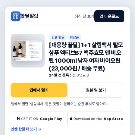
핫딜알림
최신 딜 보기
앱 다운로드
인벤 핫딜
화장품
[대용량 끝딜] 1+1 살림백서 탈모
샴푸 엑티브B7 맥주효모 앤 비오
틴 1000ml 남자 여자 바이오틴
(23,000원 / 배송 무료)
24일 전 등록
추천
0
댓글
0
앱에서 열기
원본 딜 보기
앱에서 열면 '살림백서' 같은 핫딜이 올라오는 순간 푸시로 받아요.
GET IT ON
Google Play
Download on the
App Store
인벤 핫딜 더 보기
→