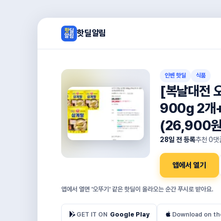
핫딜알림
인벤 핫딜
식품
[복날대전 
900g 2개
(26,900원
28일 전 등록
추천
0
댓
앱에서 열기
앱에서 열면 '오뚜기' 같은 핫딜이 올라오는 순간 푸시로 받아요.
GET IT ON
Google Play
Download on th