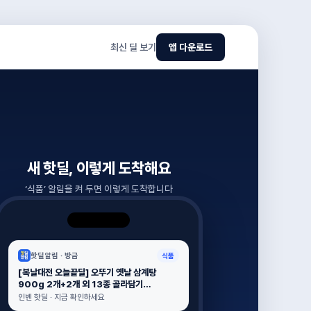
최신 딜 보기
앱 다운로드
새 핫딜, 이렇게 도착해요
‘
식품
’ 알림을 켜 두면 이렇게 도착합니다
핫딜알림 ·
방금
식품
[복날대전 오늘끝딜] 오뚜기 옛날 삼계탕
900g 2개+2개 외 13종 골라담기
(26,900원 / 배송 무료)
인벤 핫딜 · 지금 확인하세요