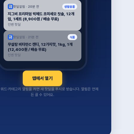
핫딜알림 ·
20분 전
생활용품
지그비 프리미엄 빅헤드 초미세모 칫솔, 12개
입, 1세트 (8,900원 / 배송 무료)
인벤 핫딜
핫딜알림 ·
21분 전
식품
무설탕 비타민C 캔디, 12가지맛, 1kg, 1개
(12,400원 / 배송 무료)
인벤 핫딜
앱에서 열기
워드·카테고리 알림을 켜면 새 핫딜을 푸시로 받습니다. 알림은 언제
든 끌 수 있어요.