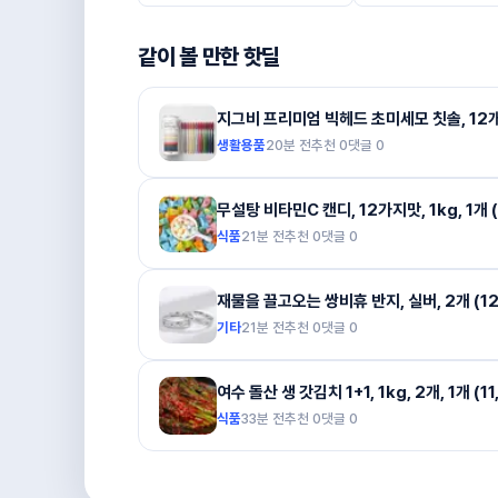
같이 볼 만한 핫딜
지그비 프리미엄 빅헤드 초미세모 칫솔, 12개입,
생활용품
20분 전
추천
0
댓글
0
무설탕 비타민C 캔디, 12가지맛, 1kg, 1개 (
식품
21분 전
추천
0
댓글
0
재물을 끌고오는 쌍비휴 반지, 실버, 2개 (12
기타
21분 전
추천
0
댓글
0
여수 돌산 생 갓김치 1+1, 1kg, 2개, 1개 (1
식품
33분 전
추천
0
댓글
0