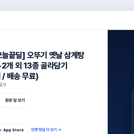
오늘끝딜] 오뚜기 옛날 삼계탕
+2개 외 13종 골라담기
 / 배송 무료)
글
0
원본 딜 보기
인벤 핫딜 더 보기
→
e
App Store