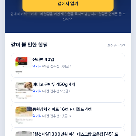
앱에서 열기
앱에서 키워드·카테고리 알림을 켜면 새 핫딜을 푸시로 받습니다. 알림은 언제든 끌 수
있어요.
같이 볼 만한 핫딜
최신순 ·
4
건
신라면 40입
먹거리
49분 전
추천
0
댓글
1
비비고 군만두 450g 4개
먹거리
1시간 전
추천
5
댓글
6
동원참치 라이트 16캔 + 마일드 4캔
먹거리
1시간 전
추천
1
댓글
6
[월첫세일] 300만원 이하 데스크탑 모음집 [45] 포