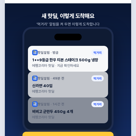
새 핫딜, 이렇게 도착해요
‘
먹거리
’ 알림을 켜 두면 이렇게 도착합니다
핫딜알림 ·
방금
먹거리
1++9등급 한우 티본 스테이크 500g 냉장
에펨코리아 핫딜 · 지금 확인하세요
핫딜알림 ·
49분 전
먹거리
신라면 40입
에펨코리아 핫딜
핫딜알림 ·
1시간 전
먹거리
비비고 군만두 450g 4개
에펨코리아 핫딜