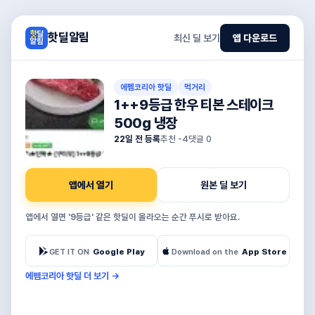
핫딜알림
최신 딜 보기
앱 다운로드
에펨코리아 핫딜
먹거리
1++9등급 한우 티본 스테이크
500g 냉장
22일 전 등록
추천
-4
댓글
0
앱에서 열기
원본 딜 보기
앱에서 열면 '9등급' 같은 핫딜이 올라오는 순간 푸시로 받아요.
GET IT ON
Google Play
Download on the
App Store
에펨코리아 핫딜 더 보기
→