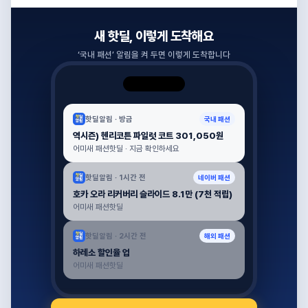
새 핫딜, 이렇게 도착해요
‘
국내 패션
’ 알림을 켜 두면 이렇게 도착합니다
핫딜알림 ·
방금
국내 패션
역시즌) 헨리코튼 파일럿 코트 301,050원
어미새 패션핫딜 · 지금 확인하세요
핫딜알림 ·
1시간 전
네이버 패션
호카 오라 리커버리 슬라이드 8.1만 (7천 적립)
어미새 패션핫딜
핫딜알림 ·
2시간 전
해외 패션
하레소 할인율 업
어미새 패션핫딜