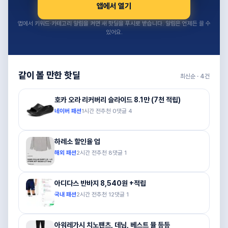
앱에서 열기
앱에서 키워드·카테고리 알림을 켜면 새 핫딜을 푸시로 받습니다. 알림은 언제든 끌 수
있어요.
같이 볼 만한 핫딜
최신순 ·
4
건
호카 오라 리커버리 슬라이드 8.1만 (7천 적립)
네이버 패션
1시간 전
추천
0
댓글
4
하레소 할인율 업
해외 패션
2시간 전
추천
8
댓글
1
아디다스 반바지 8,540원 +적립
국내 패션
2시간 전
추천
12
댓글
1
아워레가시 치노팬츠, 데님, 베스트 뮬 등등