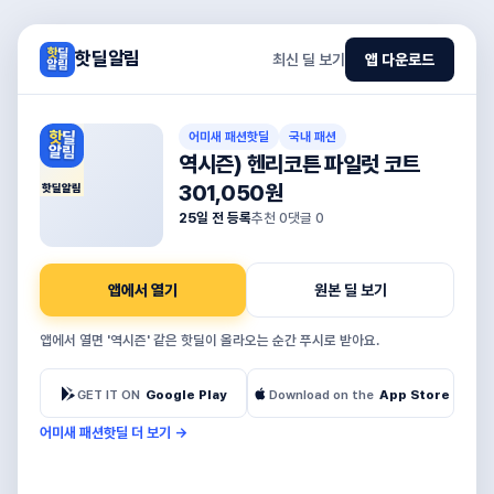
핫딜알림
최신 딜 보기
앱 다운로드
어미새 패션핫딜
국내 패션
역시즌) 헨리코튼 파일럿 코트
301,050원
핫딜알림
25일 전 등록
추천
0
댓글
0
앱에서 열기
원본 딜 보기
앱에서 열면 '역시즌' 같은 핫딜이 올라오는 순간 푸시로 받아요.
GET IT ON
Google Play
Download on the
App Store
어미새 패션핫딜 더 보기
→