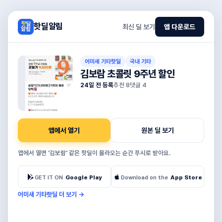
핫딜알림
최신 딜 보기
앱 다운로드
어미새 기타핫딜
국내 기타
김보람 초콜릿 9주년 할인
24일 전 등록
추천
8
댓글
4
앱에서 열기
원본 딜 보기
앱에서 열면 '김보람' 같은 핫딜이 올라오는 순간 푸시로 받아요.
GET IT ON
Google Play
Download on the
App Store
어미새 기타핫딜 더 보기
→