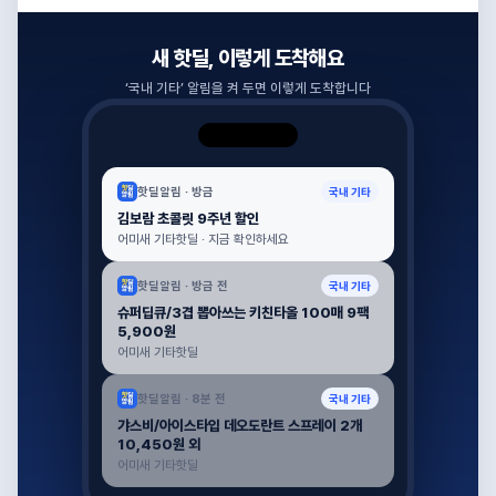
새 핫딜, 이렇게 도착해요
‘
국내 기타
’ 알림을 켜 두면 이렇게 도착합니다
핫딜알림 ·
방금
국내 기타
김보람 초콜릿 9주년 할인
어미새 기타핫딜 · 지금 확인하세요
핫딜알림 ·
방금 전
국내 기타
슈퍼딥큐/3겹 뽑아쓰는 키친타올 100매 9팩
5,900원
어미새 기타핫딜
핫딜알림 ·
8분 전
국내 기타
갸스비/아이스타입 데오도란트 스프레이 2개
10,450원 외
어미새 기타핫딜