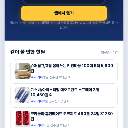
앱에서 열기
앱에서 키워드·카테고리 알림을 켜면 새 핫딜을 푸시로 받습니다. 알림은 언제든 끌 수
있어요.
같이 볼 만한 핫딜
최신순 ·
4
건
슈퍼딥큐/3겹 뽑아쓰는 키친타올 100매 9팩 5,900
원
국내 기타
방금 전
추천
0
댓글
0
갸스비/아이스타입 데오도란트 스프레이 2개
10,450원 외
국내 기타
8분 전
추천
0
댓글
0
코카콜라 휴먼메이드 코크제로 490캔 24입 31280
원
국내 기타
16분 전
추천
1
댓글
1