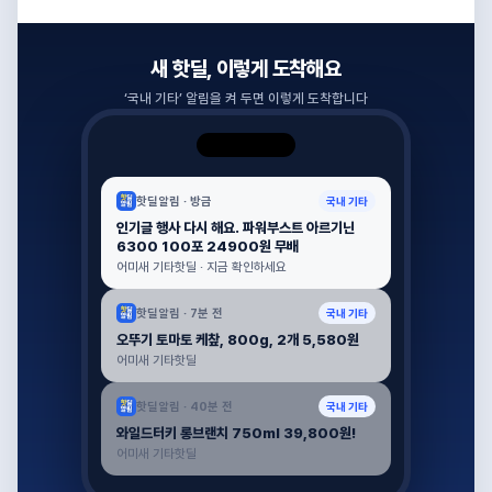
새 핫딜, 이렇게 도착해요
‘
국내 기타
’ 알림을 켜 두면 이렇게 도착합니다
핫딜알림 ·
방금
국내 기타
인기글 행사 다시 해요. 파워부스트 아르기닌
6300 100포 24900원 무배
어미새 기타핫딜 · 지금 확인하세요
핫딜알림 ·
7분 전
국내 기타
오뚜기 토마토 케챂, 800g, 2개 5,580원
어미새 기타핫딜
핫딜알림 ·
40분 전
국내 기타
와일드터키 롱브랜치 750ml 39,800원!
어미새 기타핫딜