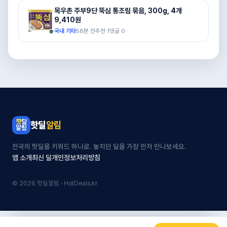
목우촌 주부9단 뚝심 통조림 묶음, 300g, 4개
9,410원
국내 기타
58분 전
추천
1
댓글
0
핫딜
알림
전국의 핫딜을 키워드 하나로. 놓치던 딜을 가장 먼저 만나보세요.
앱 소개
최신 딜
개인정보처리방침
© 2026 핫딜알림 · HotDeals.kr