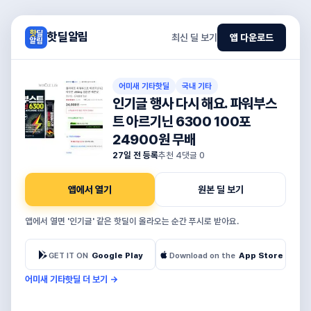
핫딜알림
최신 딜 보기
앱 다운로드
어미새 기타핫딜
국내 기타
인기글 행사 다시 해요. 파워부스
트 아르기닌 6300 100포
24900원 무배
27일 전 등록
추천
4
댓글
0
앱에서 열기
원본 딜 보기
앱에서 열면 '인기글' 같은 핫딜이 올라오는 순간 푸시로 받아요.
GET IT ON
Google Play
Download on the
App Store
어미새 기타핫딜 더 보기
→