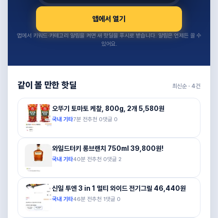
앱에서 열기
앱에서 키워드·카테고리 알림을 켜면 새 핫딜을 푸시로 받습니다. 알림은 언제든 끌 수
있어요.
같이 볼 만한 핫딜
최신순 ·
4
건
오뚜기 토마토 케챂, 800g, 2개 5,580원
국내 기타
7분 전
추천
0
댓글
0
와일드터키 롱브랜치 750ml 39,800원!
국내 기타
40분 전
추천
0
댓글
2
신일 투엔 3 in 1 멀티 와이드 전기그릴 46,440원
국내 기타
46분 전
추천
1
댓글
0