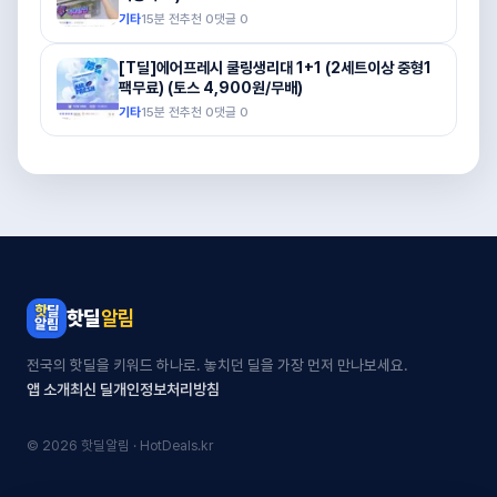
기타
15분 전
추천
0
댓글
0
[T딜]에어프레시 쿨링생리대 1+1 (2세트이상 중형1
팩무료) (토스 4,900원/무배)
기타
15분 전
추천
0
댓글
0
핫딜
알림
전국의 핫딜을 키워드 하나로. 놓치던 딜을 가장 먼저 만나보세요.
앱 소개
최신 딜
개인정보처리방침
© 2026 핫딜알림 · HotDeals.kr