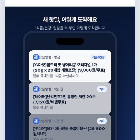
새 핫딜, 이렇게 도착해요
‘
식품/건강
’ 알림을 켜 두면 이렇게 도착합니다
핫딜알림 ·
방금
식품/건강
[G마켓]샘트리 맛 병아리콩 오리지널 1개
(20g x 20개입 개별포장) (9,860원/무료)
뽐뿌 국내핫딜 · 지금 확인하세요
핫딜알림 ·
1분 전
기타
[네이버]난각번호1번 유정란 계란 20구
(7,120원/네멤무료)
뽐뿌 국내핫딜
핫딜알림 ·
2분 전
기타
[롯데온]용인 에버랜드 종일이용권 (29,500
원/무료)
뽐뿌 국내핫딜