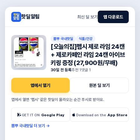
핫딜알림
최신 딜 보기
앱 다운로드
뽐뿌 국내핫딜
식품/건강
[오늘의집]펩시 제로 라임 24캔
+ 제로카페인 라임 24캔 아이브
키링 증정 (27,900원/무배)
30일 전 등록
추천
1
댓글
1
앱에서 열기
원본 딜 보기
앱에서 열면 '펩시' 같은 핫딜이 올라오는 순간 푸시로 받아요.
GET IT ON
Google Play
Download on the
App Store
뽐뿌 국내핫딜 더 보기
→