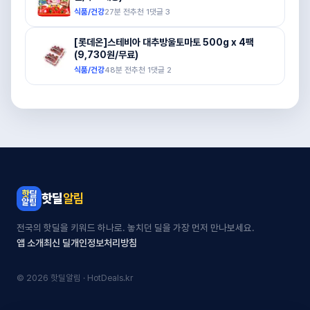
식품/건강
27분 전
추천
1
댓글
3
[롯데온]스테비아 대추방울토마토 500g x 4팩
(9,730원/무료)
식품/건강
48분 전
추천
1
댓글
2
핫딜
알림
전국의 핫딜을 키워드 하나로. 놓치던 딜을 가장 먼저 만나보세요.
앱 소개
최신 딜
개인정보처리방침
© 2026 핫딜알림 · HotDeals.kr