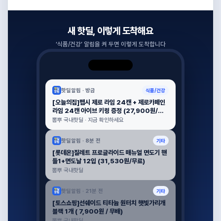
새 핫딜, 이렇게 도착해요
‘
식품/건강
’ 알림을 켜 두면 이렇게 도착합니다
핫딜알림 ·
방금
식품/건강
[오늘의집]펩시 제로 라임 24캔 + 제로카페인
라임 24캔 아이브 키링 증정 (27,900원/무
배)
뽐뿌 국내핫딜 · 지금 확인하세요
핫딜알림 ·
8분 전
기타
[롯데온]질레트 프로글라이드 매뉴얼 면도기 핸
들1+면도날 12입 (31,530원/무료)
뽐뿌 국내핫딜
핫딜알림 ·
21분 전
기타
[토스쇼핑]선쉐이드 티타늄 원터치 햇빛가리개
블랙 1개 ( 7,900원 / 무배)
뽐뿌 국내핫딜