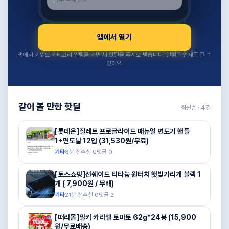
앱에서 열기
앱에서 키워드·카테고리 알림을 켜면 새 핫딜을 푸시로 받습니다. 알림은 언제든 끌 수
있어요.
같이 볼 만한 핫딜
최신순 ·
4
건
[롯데온]질레트 프로글라이드 매뉴얼 면도기 핸들
1+면도날 12입 (31,530원/무료)
기타
8분 전
추천
0
댓글
0
[토스쇼핑]선쉐이드 티타늄 원터치 햇빛가리개 블랙 1
개 ( 7,900원 / 무배)
기타
21분 전
추천
0
댓글
2
[떠리몰]밀키 카라멜 토마토 62g*24봉 (15,900
원/무료배송)