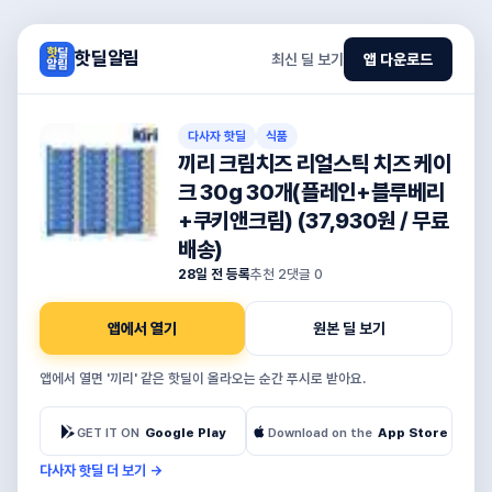
핫딜알림
최신 딜 보기
앱 다운로드
다사자 핫딜
식품
끼리 크림치즈 리얼스틱 치즈 케이
크 30g 30개(플레인+블루베리
+쿠키앤크림) (37,930원 / 무료
배송)
28일 전 등록
추천
2
댓글
0
앱에서 열기
원본 딜 보기
앱에서 열면 '끼리' 같은 핫딜이 올라오는 순간 푸시로 받아요.
GET IT ON
Google Play
Download on the
App Store
다사자 핫딜 더 보기
→