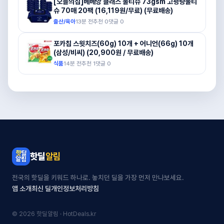
[오늘의집]베베앙 클래스 물티슈 73gsm 고평량물티
슈 70매 20팩 (16,119원/무료) (무료배송)
출산/육아
13분 전
추천
0
댓글
0
포카칩 스윗치즈(60g) 10개 + 어니언(66g) 10개
(삼성/비씨) (20,900원 / 무료배송)
식품
14분 전
추천
1
댓글
0
핫딜
알림
전국의 핫딜을 키워드 하나로. 놓치던 딜을 가장 먼저 만나보세요.
앱 소개
최신 딜
개인정보처리방침
© 2026 핫딜알림 · HotDeals.kr