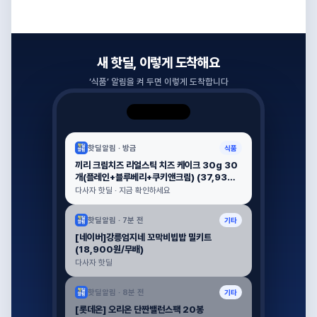
새 핫딜, 이렇게 도착해요
‘
식품
’ 알림을 켜 두면 이렇게 도착합니다
핫딜알림 ·
방금
식품
끼리 크림치즈 리얼스틱 치즈 케이크 30g 30
개(플레인+블루베리+쿠키앤크림) (37,930원
/ 무료배송)
다사자 핫딜 · 지금 확인하세요
핫딜알림 ·
7분 전
기타
[네이버]강릉엄지네 꼬막비빕밥 밀키트
(18,900원/무배)
다사자 핫딜
핫딜알림 ·
8분 전
기타
[롯데온] 오리온 단짠밸런스팩 20봉