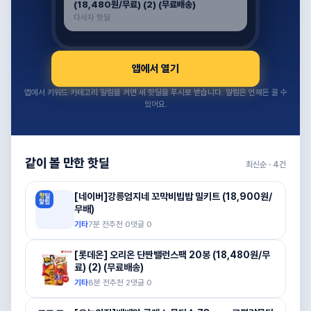
(18,480원/무료) (2) (무료배송)
다사자 핫딜
앱에서 열기
앱에서 키워드·카테고리 알림을 켜면 새 핫딜을 푸시로 받습니다. 알림은 언제든 끌 수
있어요.
같이 볼 만한 핫딜
최신순 ·
4
건
[네이버]강릉엄지네 꼬막비빕밥 밀키트 (18,900원/
무배)
기타
7분 전
추천
0
댓글
0
[롯데온] 오리온 단짠밸런스팩 20봉 (18,480원/무
료) (2) (무료배송)
기타
8분 전
추천
2
댓글
0