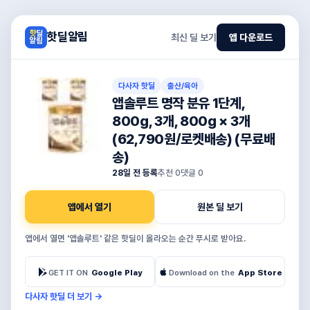
핫딜알림
최신 딜 보기
앱 다운로드
다사자 핫딜
출산/육아
앱솔루트 명작 분유 1단계,
800g, 3개, 800g × 3개
(62,790원/로켓배송) (무료배
송)
28일 전 등록
추천
0
댓글
0
앱에서 열기
원본 딜 보기
앱에서 열면 '앱솔루트' 같은 핫딜이 올라오는 순간 푸시로 받아요.
GET IT ON
Google Play
Download on the
App Store
다사자 핫딜 더 보기
→