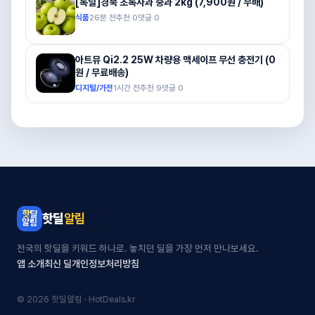
[톡딜]경북 초록사과 중과 2kg (7,900원 / 무배)
식품
26분 전
추천
0
댓글
0
아트뮤 Qi2.2 25W 차량용 맥세이프 무선 충전기 (0
원 / 무료배송)
디지털/가전
1시간 전
추천
9
댓글
0
핫딜
알림
전국의 핫딜을 키워드 하나로. 놓치던 딜을 가장 먼저 만나보세요.
앱 소개
최신 딜
개인정보처리방침
© 2026 핫딜알림 · HotDeals.kr