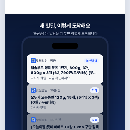
새 핫딜, 이렇게 도착해요
‘
출산/육아
’ 알림을 켜 두면 이렇게 도착합니다
핫딜알림 ·
방금
출산/육아
앱솔루트 명작 분유 1단계, 800g, 3개,
800g × 3개 (62,790원/로켓배송) (무료
배송)
다사자 핫딜 · 지금 확인하세요
핫딜알림 ·
15분 전
기타
오뚜기 오동통면 120g, 15개, (5개입 X 3팩)
(0원 / 무료배송)
다사자 핫딜
핫딜알림 ·
20분 전
식품
[오늘의집]롯데 빼빼로 10갑 + kbo 구단 짐색