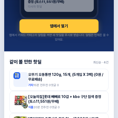
증정 (토스11,551원/무배)
다사자 핫딜
앱에서 열기
앱에서 키워드·카테고리 알림을 켜면 새 핫딜을 푸시로 받습니다. 알림은 언제든 끌 수
있어요.
같이 볼 만한 핫딜
최신순 ·
4
건
오뚜기 오동통면 120g, 15개, (5개입 X 3팩) (0원 /
무료배송)
기타
15분 전
추천
0
댓글
0
[오늘의집]롯데 빼빼로 10갑 + kbo 구단 짐색 증정
(토스11,551원/무배)
식품
20분 전
추천
0
댓글
0