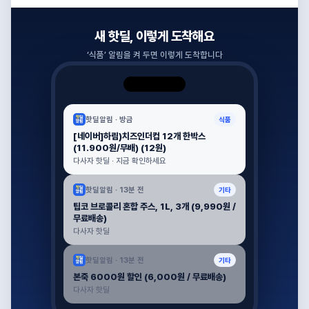
새 핫딜, 이렇게 도착해요
‘
식품
’ 알림을 켜 두면 이렇게 도착합니다
핫딜알림 ·
방금
식품
[네이버]하림)치즈인더컵 12개 한박스
(11.900원/무배) (12원)
다사자 핫딜 · 지금 확인하세요
핫딜알림 ·
13분 전
기타
팁코 브로콜리 혼합 주스, 1L, 3개 (9,990원 /
무료배송)
다사자 핫딜
핫딜알림 ·
13분 전
기타
본죽 6000원 할인 (6,000원 / 무료배송)
다사자 핫딜