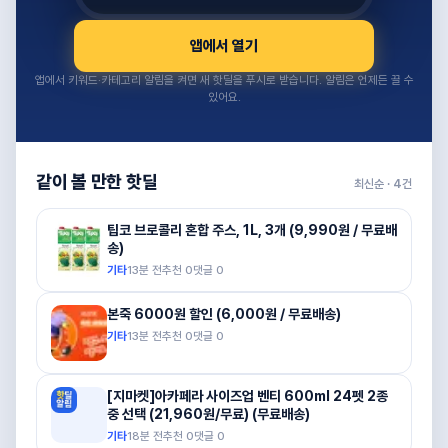
앱에서 열기
앱에서 키워드·카테고리 알림을 켜면 새 핫딜을 푸시로 받습니다. 알림은 언제든 끌 수
있어요.
같이 볼 만한 핫딜
최신순 ·
4
건
팁코 브로콜리 혼합 주스, 1L, 3개 (9,990원 / 무료배
송)
기타
13분 전
추천
0
댓글
0
본죽 6000원 할인 (6,000원 / 무료배송)
기타
13분 전
추천
0
댓글
0
[지마켓]아카페라 사이즈업 벤티 600ml 24펫 2종
중 선택 (21,960원/무료) (무료배송)
기타
18분 전
추천
0
댓글
0