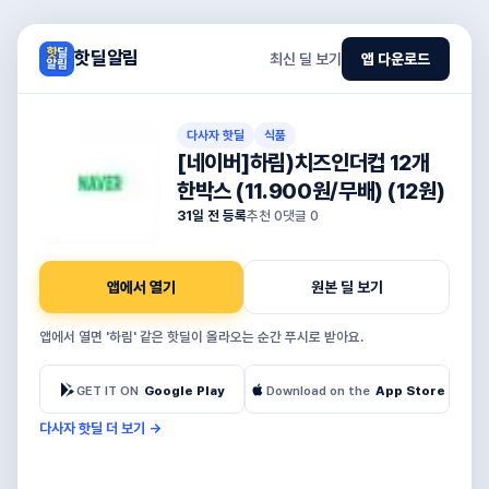
핫딜알림
최신 딜 보기
앱 다운로드
다사자 핫딜
식품
[네이버]하림)치즈인더컵 12개
한박스 (11.900원/무배) (12원)
31일 전 등록
추천
0
댓글
0
앱에서 열기
원본 딜 보기
앱에서 열면 '하림' 같은 핫딜이 올라오는 순간 푸시로 받아요.
GET IT ON
Google Play
Download on the
App Store
다사자 핫딜 더 보기
→