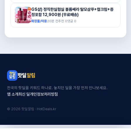
GS샵) 정직한실험실 볼륨쎄라 탈모샴푸+컬크림+증
정포함 12,900원 (무료배송)
화장품/미용
20분 전
추천
0
댓글
0
핫딜
알림
전국의 핫딜을 키워드 하나로. 놓치던 딜을 가장 먼저 만나보세요.
앱 소개
최신 딜
개인정보처리방침
© 2026 핫딜알림 · HotDeals.kr