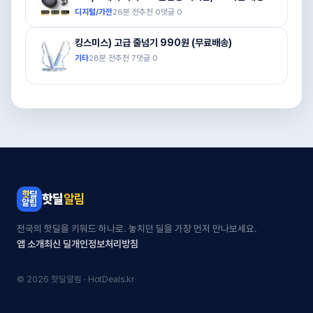
($19.65 / (약: 28,064원))
디지털/가전
26분 전
추천
0
댓글
0
킹스미스) 고급 줄넘기 990원 (무료배송)
기타
28분 전
추천
7
댓글
0
핫딜
알림
전국의 핫딜을 키워드 하나로. 놓치던 딜을 가장 먼저 만나보세요.
앱 소개
최신 딜
개인정보처리방침
© 2026 핫딜알림 · HotDeals.kr