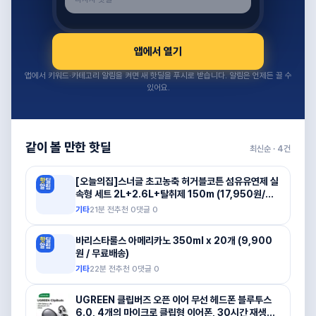
앱에서 열기
앱에서 키워드·카테고리 알림을 켜면 새 핫딜을 푸시로 받습니다. 알림은 언제든 끌 수
있어요.
같이 볼 만한 핫딜
최신순 ·
4
건
[오늘의집]스너글 초고농축 허거블코튼 섬유유연제 실
속형 세트 2L+2.6L+탈취제 150m (17,950원/무
료) (무료배송)
기타
21분 전
추천
0
댓글
0
바리스타룰스 아메리카노 350ml x 20개 (9,900
원 / 무료배송)
기타
22분 전
추천
0
댓글
0
UGREEN 클립버즈 오픈 이어 무선 헤드폰 블루투스
6.0, 4개의 마이크로 클립형 이어폰, 30시간 재생