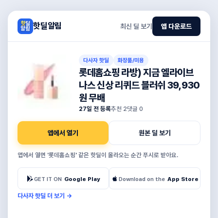
핫딜알림
최신 딜 보기
앱 다운로드
다사자 핫딜
화장품/미용
롯데홈쇼핑 라방) 지금 엘라이브
나스 신상 리퀴드 블러쉬 39,930
원 무배
27일 전 등록
추천
2
댓글
0
앱에서 열기
원본 딜 보기
앱에서 열면 '롯데홈쇼핑' 같은 핫딜이 올라오는 순간 푸시로 받아요.
GET IT ON
Google Play
Download on the
App Store
다사자 핫딜 더 보기
→