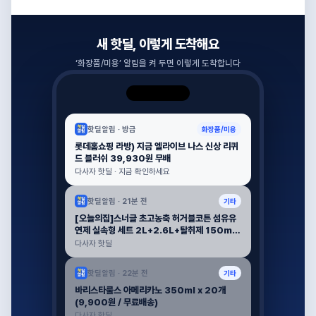
새 핫딜, 이렇게 도착해요
‘
화장품/미용
’ 알림을 켜 두면 이렇게 도착합니다
핫딜알림 ·
방금
화장품/미용
롯데홈쇼핑 라방) 지금 엘라이브 나스 신상 리퀴
드 블러쉬 39,930원 무배
다사자 핫딜 · 지금 확인하세요
핫딜알림 ·
21분 전
기타
[오늘의집]스너글 초고농축 허거블코튼 섬유유
연제 실속형 세트 2L+2.6L+탈취제 150m
(17,950원/무료) (무료배송)
다사자 핫딜
핫딜알림 ·
22분 전
기타
바리스타룰스 아메리카노 350ml x 20개
(9,900원 / 무료배송)
다사자 핫딜