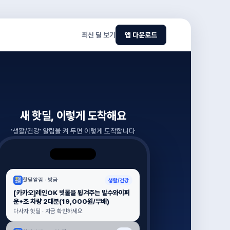
최신 딜 보기
앱 다운로드
새 핫딜, 이렇게 도착해요
‘
생활/건강
’ 알림을 켜 두면 이렇게 도착합니다
핫딜알림 ·
방금
생활/건강
[카카오]레인OK 빗물을 튕겨주는 발수와이퍼
운+조 차량 2대분(19,000원/무배)
다사자 핫딜 · 지금 확인하세요