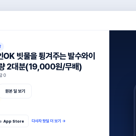
강
인OK 빗물을 튕겨주는 발수와이
량 2대분(19,000원/무배)
글
0
원본 딜 보기
다사자 핫딜 더 보기
→
e
App Store