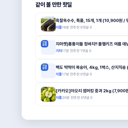
같이 볼 만한 핫딜
흑찰옥수수, 특품, 15개, 1개 (10,900원 /
식품
16분 전
추천
0
댓글
0
지마켓)통통이들 청바지!! 폴햄키즈 여름 데님
기타
17분 전
추천
1
댓글
0
백도 딱딱이 복숭아, 4kg, 1박스, 산지직송 (
식품
17분 전
추천
0
댓글
0
[카카오]아오리 썸머킹 중과 2kg (7,900원
식품
20분 전
추천
0
댓글
0