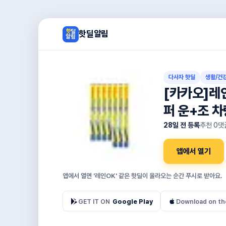
핫딜알림
다사자 핫딜
생활/건
[카카오]레
퍼 운+조 차
28일 전 등록
추천
0
댓
앱에서 열기
앱에서 열면 '레인OK' 같은 핫딜이 올라오는 순간 푸시로 받아요.
GET IT ON
Google Play
Download on th