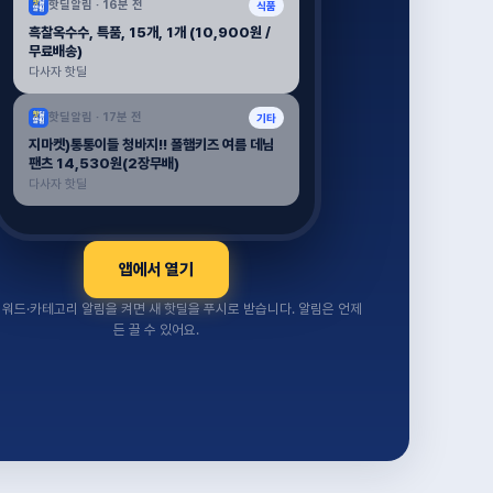
핫딜알림 ·
16분 전
식품
흑찰옥수수, 특품, 15개, 1개 (10,900원 /
무료배송)
다사자 핫딜
핫딜알림 ·
17분 전
기타
지마켓)통통이들 청바지!! 폴햄키즈 여름 데님
팬츠 14,530원(2장무배)
다사자 핫딜
앱에서 열기
워드·카테고리 알림을 켜면 새 핫딜을 푸시로 받습니다. 알림은 언제
든 끌 수 있어요.