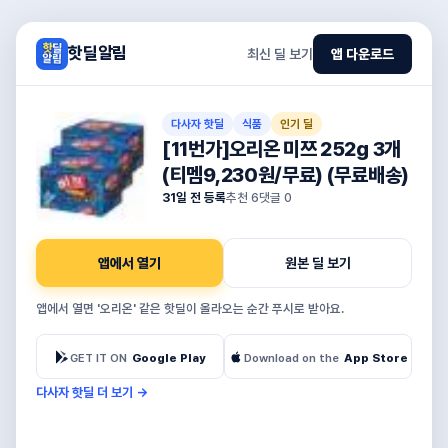
핫딜알림
최신 딜 보기
앱 다운로드
다사자 핫딜
식품
인기 딜
[11번가]오리온 미쯔 252g 3개
(티멤9,230원/무료) (무료배송)
31일 전 등록
추천
6
댓글
0
앱에서 열기
원본 딜 보기
앱에서 열면 '오리온' 같은 핫딜이 올라오는 순간 푸시로 받아요.
GET IT ON
Google Play
Download on the
App Store
다사자 핫딜 더 보기
→