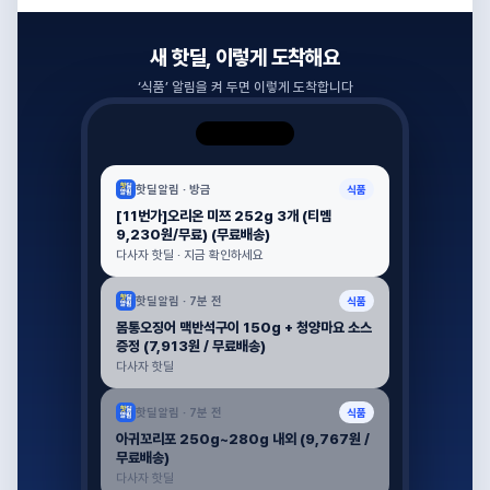
새 핫딜, 이렇게 도착해요
‘
식품
’ 알림을 켜 두면 이렇게 도착합니다
핫딜알림 ·
방금
식품
[11번가]오리온 미쯔 252g 3개 (티멤
9,230원/무료) (무료배송)
다사자 핫딜 · 지금 확인하세요
핫딜알림 ·
7분 전
식품
몸통오징어 맥반석구이 150g + 청양마요 소스
증정 (7,913원 / 무료배송)
다사자 핫딜
핫딜알림 ·
7분 전
식품
아귀꼬리포 250g~280g 내외 (9,767원 /
무료배송)
다사자 핫딜