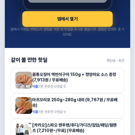
앱에서 열기
앱에서 키워드·카테고리 알림을 켜면 새 핫딜을 푸시로 받습니다. 알림은 언제든 끌 수
있어요.
같이 볼 만한 핫딜
최신순 ·
4
건
몸통오징어 맥반석구이 150g + 청양마요 소스 증정
(7,913원 / 무료배송)
식품
7분 전
추천
0
댓글
0
아귀꼬리포 250g~280g 내외 (9,767원 / 무료배
송)
식품
7분 전
추천
0
댓글
0
[카카오]스파오 맨투맨/후디/가디건/집업/패딩/웜팬
츠 (7,210원~/무료) (무료배송)