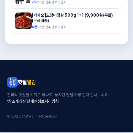
기타
12분 전
추천
0
댓글
0
[카카오]오징어젓갈 500g 1+1 (9,900원/무료)
(무료배송)
식품
17분 전
추천
0
댓글
0
핫딜
알림
전국의 핫딜을 키워드 하나로. 놓치던 딜을 가장 먼저 만나보세요.
앱 소개
최신 딜
개인정보처리방침
© 2026 핫딜알림 · HotDeals.kr