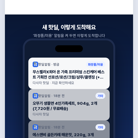
새 핫딜, 이렇게 도착해요
‘
화장품/미용
’ 알림을 켜 두면 이렇게 도착합니다
핫딜알림 ·
방금
화장품/미용
무스텔라X희아 온 가족 프리미엄 스킨케어 베스
트 기획전 선로션/로션/크림/샴푸/클렌징 (+사
은품 증정) (29,830원 / 무료배송)
다사자 핫딜 · 지금 확인하세요
핫딜알림 ·
18분 전
기타
오뚜기 생쫄면 4인가족세트, 904g, 2개
(7,720원 / 무료배송)
다사자 핫딜
핫딜알림 ·
18분 전
기타
에스앤비 골든카레 매운맛, 220g, 3개