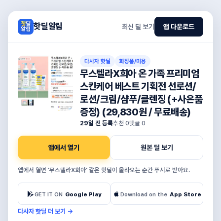
핫딜알림
최신 딜 보기
앱 다운로드
다사자 핫딜
화장품/미용
무스텔라X희아 온 가족 프리미엄
스킨케어 베스트 기획전 선로션/
로션/크림/샴푸/클렌징 (+사은품
증정) (29,830원 / 무료배송)
29일 전 등록
추천
0
댓글
0
앱에서 열기
원본 딜 보기
앱에서 열면 '무스텔라X희아' 같은 핫딜이 올라오는 순간 푸시로 받아요.
GET IT ON
Google Play
Download on the
App Store
다사자 핫딜 더 보기
→