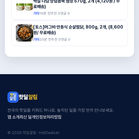
백설 다담 양념듬뿍 쌈장 570g, 2개 (4,120원 / 무
료배송)
기타
19분 전
추천
0
댓글
0
[토스]머그바 안동식 순살찜닭, 800g, 2개, (8,600
원/ 무료배송)
기타
20분 전
추천
0
댓글
0
핫딜
알림
전국의 핫딜을 키워드 하나로. 놓치던 딜을 가장 먼저 만나보세요.
앱 소개
최신 딜
개인정보처리방침
© 2026 핫딜알림 · HotDeals.kr