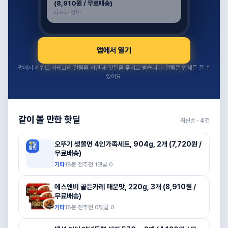
(8,910원 / 무료배송)
다사자 핫딜
앱에서 열기
앱에서 키워드·카테고리 알림을 켜면 새 핫딜을 푸시로 받습니다. 알림은 언제든 끌 수
있어요.
같이 볼 만한 핫딜
최신순 ·
4
건
오뚜기 생쫄면 4인가족세트, 904g, 2개 (7,720원 /
무료배송)
기타
18분 전
추천
1
댓글
0
에스앤비 골든카레 매운맛, 220g, 3개 (8,910원 /
무료배송)
기타
18분 전
추천
0
댓글
0