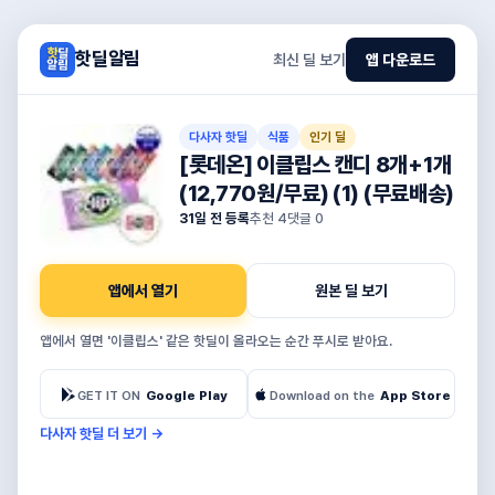
핫딜알림
최신 딜 보기
앱 다운로드
다사자 핫딜
식품
인기 딜
[롯데온] 이클립스 캔디 8개+1개
(12,770원/무료) (1) (무료배송)
31일 전 등록
추천
4
댓글
0
앱에서 열기
원본 딜 보기
앱에서 열면 '이클립스' 같은 핫딜이 올라오는 순간 푸시로 받아요.
GET IT ON
Google Play
Download on the
App Store
다사자 핫딜 더 보기
→