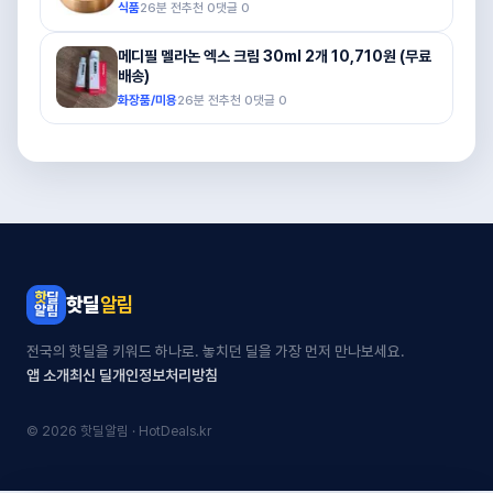
식품
26분 전
추천
0
댓글
0
메디필 멜라논 엑스 크림 30ml 2개 10,710원 (무료
배송)
화장품/미용
26분 전
추천
0
댓글
0
핫딜
알림
전국의 핫딜을 키워드 하나로. 놓치던 딜을 가장 먼저 만나보세요.
앱 소개
최신 딜
개인정보처리방침
© 2026 핫딜알림 · HotDeals.kr