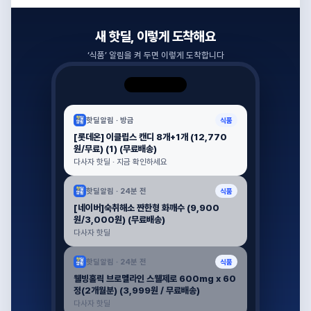
새 핫딜, 이렇게 도착해요
‘
식품
’ 알림을 켜 두면 이렇게 도착합니다
핫딜알림 ·
방금
식품
[롯데온] 이클립스 캔디 8개+1개 (12,770
원/무료) (1) (무료배송)
다사자 핫딜 · 지금 확인하세요
핫딜알림 ·
24분 전
식품
[네이버]숙취해소 짠한형 화깨수 (9,900
원/3,000원) (무료배송)
다사자 핫딜
핫딜알림 ·
24분 전
식품
웰빙홀릭 브로멜라인 스웰제로 600mg x 60
정(2개월분) (3,999원 / 무료배송)
다사자 핫딜