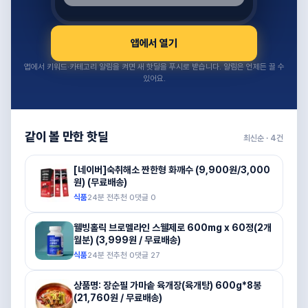
앱에서 열기
앱에서 키워드·카테고리 알림을 켜면 새 핫딜을 푸시로 받습니다. 알림은 언제든 끌 수
있어요.
같이 볼 만한 핫딜
최신순 ·
4
건
[네이버]숙취해소 짠한형 화깨수 (9,900원/3,000
원) (무료배송)
식품
24분 전
추천
0
댓글
0
웰빙홀릭 브로멜라인 스웰제로 600mg x 60정(2개
월분) (3,999원 / 무료배송)
식품
24분 전
추천
0
댓글
27
상품명: 장순필 가마솥 육개장(육개탕) 600g*8봉
(21,760원 / 무료배송)