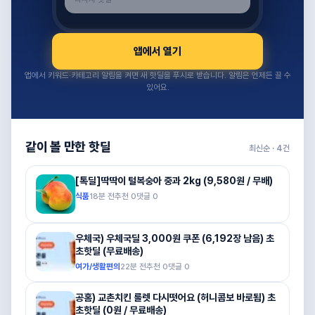
앱에서 열기
앱에서 키워드·카테고리 알림을 켜면 새 핫딜을 푸시로 받습니다. 알림은 언제든 끌 수
있어요.
같이 볼 만한 핫딜
최신순 ·
4
건
[톡딜]딱딱이 털복숭아 중과 2kg (9,580원 / 무배)
식품
18분 전
추천
0
댓글
0
우체국) 우체국딜 3,000원 쿠폰 (6,192장 남음) 초
초핫딜 (무료배송)
여가/생활편의
22분 전
추천
0
댓글
0
공홈) 교촌치킨 룰렛 다시떳어요 (허니콤보 바로됨) 초
초핫딜 (0원 / 무료배송)