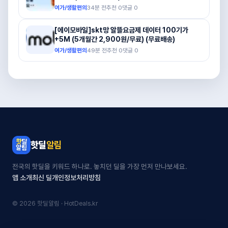
여가/생활편의
34분 전
추천
0
댓글
0
[에이모바일]skt망 알뜰요금제 데이터 100기가
+5M (5개월간 2,900원/무료) (무료배송)
여가/생활편의
49분 전
추천
0
댓글
0
핫딜
알림
전국의 핫딜을 키워드 하나로. 놓치던 딜을 가장 먼저 만나보세요.
앱 소개
최신 딜
개인정보처리방침
© 2026 핫딜알림 · HotDeals.kr