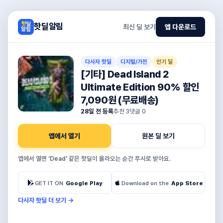
핫딜알림
최신 딜 보기
앱 다운로드
다사자 핫딜
디지털/가전
인기 딜
[기타] Dead Island 2
Ultimate Edition 90% 할인
7,090원 (무료배송)
28일 전 등록
추천
3
댓글
0
앱에서 열기
원본 딜 보기
앱에서 열면 'Dead' 같은 핫딜이 올라오는 순간 푸시로 받아요.
GET IT ON
Google Play
Download on the
App Store
다사자 핫딜 더 보기
→