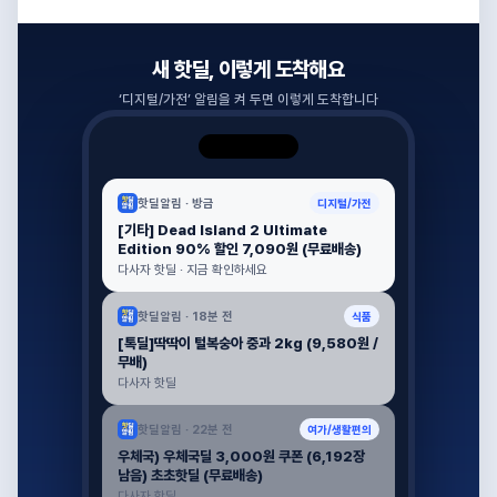
새 핫딜, 이렇게 도착해요
‘
디지털/가전
’ 알림을 켜 두면 이렇게 도착합니다
핫딜알림 ·
방금
디지털/가전
[기타] Dead Island 2 Ultimate
Edition 90% 할인 7,090원 (무료배송)
다사자 핫딜 · 지금 확인하세요
핫딜알림 ·
18분 전
식품
[톡딜]딱딱이 털복숭아 중과 2kg (9,580원 /
무배)
다사자 핫딜
핫딜알림 ·
22분 전
여가/생활편의
우체국) 우체국딜 3,000원 쿠폰 (6,192장
남음) 초초핫딜 (무료배송)
다사자 핫딜