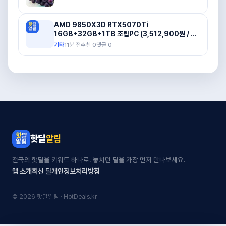
AMD 9850X3D RTX5070Ti
16GB+32GB+1TB 조립PC (3,512,900원 / 무
료배송)
기타
11분 전
추천
0
댓글
0
핫딜
알림
전국의 핫딜을 키워드 하나로. 놓치던 딜을 가장 먼저 만나보세요.
앱 소개
최신 딜
개인정보처리방침
© 2026 핫딜알림 · HotDeals.kr