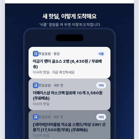
새 핫딜, 이렇게 도착해요
‘
식품
’ 알림을 켜 두면 이렇게 도착합니다
핫딜알림 ·
방금
식품
이금기 팬더 굴소스 2병 (6,430원 / 무료배
송)
다사자 핫딜 · 지금 확인하세요
핫딜알림 ·
4분 전
기타
더페이스샵 마스크팩 알로에 10개 3,580원
(무료배송)
다사자 핫딜
핫딜알림 ·
8분 전
기타
[네이버]더어울림 저소음 스탠드/탁상 2iN1 선
풍기 (17,500원/무료) (무료배송)
다사자 핫딜