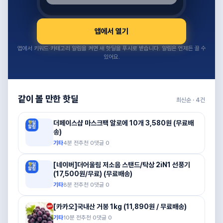
앱에서 열기
앱에서 키워드·카테고리 알림을 켜면 새 핫딜을 푸시로 받습니다. 알림은 언제든 끌 수
있어요.
같이 볼 만한 핫딜
최신순 ·
4
건
더페이스샵 마스크팩 알로에 10개 3,580원 (무료배
송)
기타
4분 전
추천
0
댓글
0
[네이버]더어울림 저소음 스탠드/탁상 2iN1 선풍기
(17,500원/무료) (무료배송)
기타
8분 전
추천
0
댓글
0
[카카오]국내산 거봉 1kg (11,890원 / 무료배송)
기타
10분 전
추천
0
댓글
0