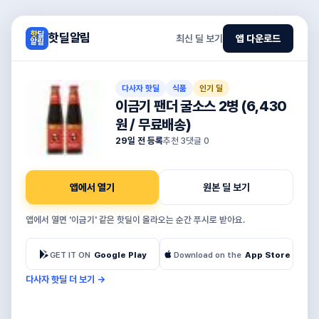
핫딜알림
최신 딜 보기
앱 다운로드
다사자 핫딜
식품
인기 딜
이금기 팬더 굴소스 2병 (6,430
원 / 무료배송)
29일 전 등록
추천
3
댓글
0
앱에서 열기
원본 딜 보기
앱에서 열면 '이금기' 같은 핫딜이 올라오는 순간 푸시로 받아요.
GET IT ON
Google Play
Download on the
App Store
다사자 핫딜 더 보기
→