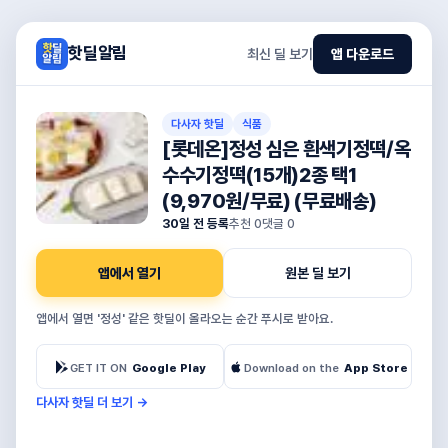
핫딜알림
최신 딜 보기
앱 다운로드
다사자 핫딜
식품
[롯데온]정성 심은 흰색기정떡/옥
수수기정떡(15개)2종 택1
(9,970원/무료) (무료배송)
30일 전 등록
추천
0
댓글
0
앱에서 열기
원본 딜 보기
앱에서 열면 '정성' 같은 핫딜이 올라오는 순간 푸시로 받아요.
GET IT ON
Google Play
Download on the
App Store
다사자 핫딜 더 보기
→