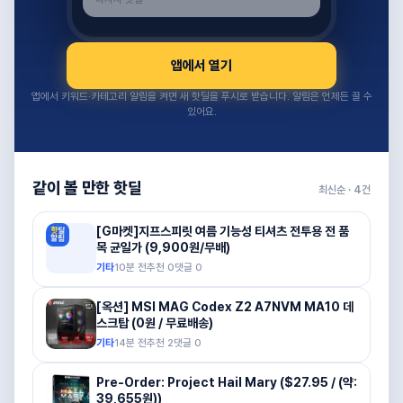
앱에서 열기
앱에서 키워드·카테고리 알림을 켜면 새 핫딜을 푸시로 받습니다. 알림은 언제든 끌 수
있어요.
같이 볼 만한 핫딜
최신순 ·
4
건
[G마켓]지프스피릿 여름 기능성 티셔츠 전투용 전 품
목 균일가 (9,900원/무배)
기타
10분 전
추천
0
댓글
0
[옥션] MSI MAG Codex Z2 A7NVM MA10 데
스크탑 (0원 / 무료배송)
기타
14분 전
추천
2
댓글
0
Pre-Order: Project Hail Mary ($27.95 / (약:
39,655원))