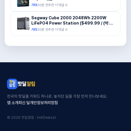
기타
20분 전
추천
17
댓글
0
Segway Cube 2000 2048Wh 2200W
LiFePO4 Power Station ($499.99 / (약:
709,385원))
기타
20분 전
추천
17
댓글
0
핫딜
알림
전국의 핫딜을 키워드 하나로. 놓치던 딜을 가장 먼저 만나보세요.
앱 소개
최신 딜
개인정보처리방침
© 2026 핫딜알림 · HotDeals.kr