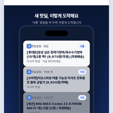
새 핫딜, 이렇게 도착해요
‘
식품
’ 알림을 켜 두면 이렇게 도착합니다
핫딜알림 ·
방금
식품
[롯데온]정성 심은 흰색기정떡/옥수수기정떡
(15개)2종 택1 (9,970원/무료) (무료배송)
다사자 핫딜 · 지금 확인하세요
핫딜알림 ·
10분 전
기타
[G마켓]지프스피릿 여름 기능성 티셔츠 전투용
전 품목 균일가 (9,900원/무배)
다사자 핫딜
핫딜알림 ·
14분 전
기타
[옥션] MSI MAG Codex Z2 A7NVM
MA10 데스크탑 (0원 / 무료배송)
다사자 핫딜