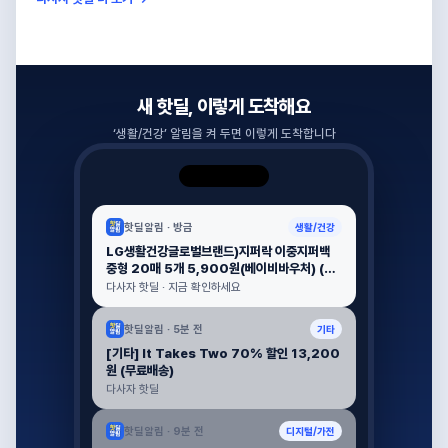
새 핫딜, 이렇게 도착해요
‘
생활/건강
’ 알림을 켜 두면 이렇게 도착합니다
핫딜알림 ·
방금
생활/건강
LG생활건강글로벌브랜드)지퍼락 이중지퍼백
중형 20매 5개 5,900원(베이비바우처) (무
료배송)
다사자 핫딜 · 지금 확인하세요
핫딜알림 ·
5분 전
기타
[기타] It Takes Two 70% 할인 13,200
원 (무료배송)
다사자 핫딜
핫딜알림 ·
9분 전
디지털/가전