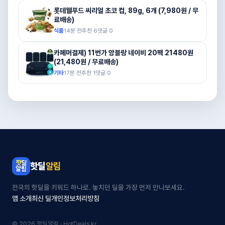
롯데웰푸드 씨리얼 초코 컵, 89g, 6개 (7,980원 / 무
료배송)
식품
14분 전
추천
6
댓글
0
카페머결제) 11번가 앙블랑 네이비 20팩 21480원
(21,480원 / 무료배송)
기타
17분 전
추천
1
댓글
0
핫딜
알림
전국의 핫딜을 키워드 하나로. 놓치던 딜을 가장 먼저 만나보세요.
앱 소개
최신 딜
개인정보처리방침
© 2026 핫딜알림 · HotDeals.kr