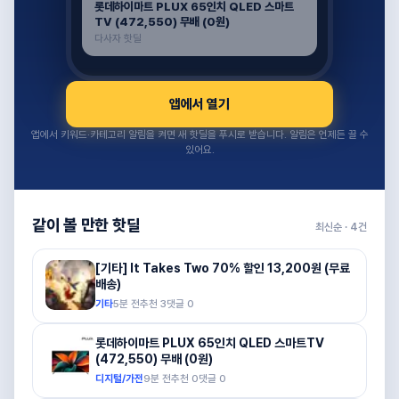
롯데하이마트 PLUX 65인치 QLED 스마트
TV (472,550) 무배 (0원)
다사자 핫딜
앱에서 열기
앱에서 키워드·카테고리 알림을 켜면 새 핫딜을 푸시로 받습니다. 알림은 언제든 끌 수
있어요.
같이 볼 만한 핫딜
최신순 ·
4
건
[기타] It Takes Two 70% 할인 13,200원 (무료
배송)
기타
5분 전
추천
3
댓글
0
롯데하이마트 PLUX 65인치 QLED 스마트TV
(472,550) 무배 (0원)
디지털/가전
9분 전
추천
0
댓글
0