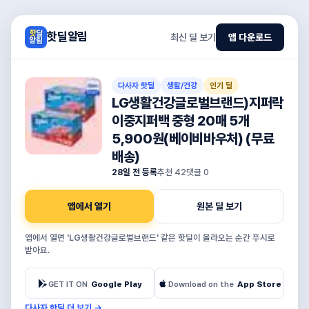
핫딜알림
최신 딜 보기
앱 다운로드
다사자 핫딜
생활/건강
인기 딜
LG생활건강글로벌브랜드)지퍼락
이중지퍼백 중형 20매 5개
5,900원(베이비바우처) (무료
배송)
28일 전 등록
추천
42
댓글
0
앱에서 열기
원본 딜 보기
앱에서 열면 'LG생활건강글로벌브랜드' 같은 핫딜이 올라오는 순간 푸시로
받아요.
GET IT ON
Google Play
Download on the
App Store
다사자 핫딜 더 보기
→