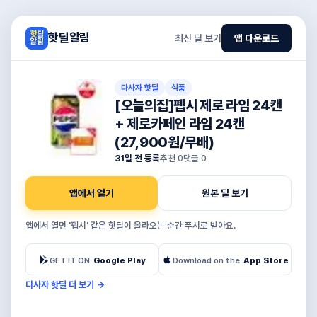
핫딜알림
최신 딜 보기
앱 다운로드
다사자 핫딜
식품
[오늘의집]펩시 제로 라임 24캔
+ 제로카페인 라임 24캔
(27,900원/무배)
31일 전 등록
추천
0
댓글
0
앱에서 열기
원본 딜 보기
앱에서 열면 '펩시' 같은 핫딜이 올라오는 순간 푸시로 받아요.
GET IT ON
Google Play
Download on the
App Store
다사자 핫딜 더 보기
→