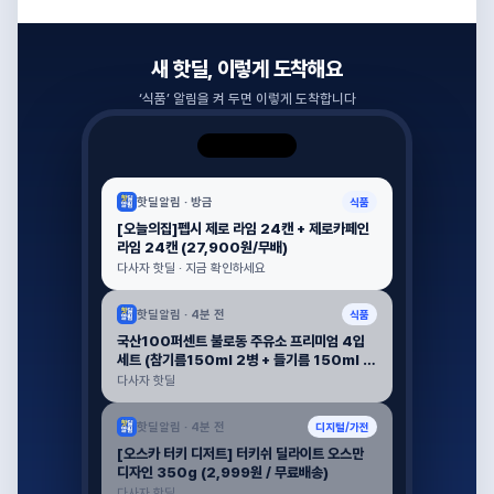
새 핫딜, 이렇게 도착해요
‘
식품
’ 알림을 켜 두면 이렇게 도착합니다
핫딜알림 ·
방금
식품
[오늘의집]펩시 제로 라임 24캔 + 제로카페인
라임 24캔 (27,900원/무배)
다사자 핫딜 · 지금 확인하세요
핫딜알림 ·
4분 전
식품
국산100퍼센트 불로동 주유소 프리미엄 4입
세트 (참기름150ml 2병 + 들기름 150ml 2
병) (39,999원 / 무료배송)
다사자 핫딜
핫딜알림 ·
4분 전
디지털/가전
[오스카 터키 디저트] 터키쉬 딜라이트 오스만
디자인 350g (2,999원 / 무료배송)
다사자 핫딜