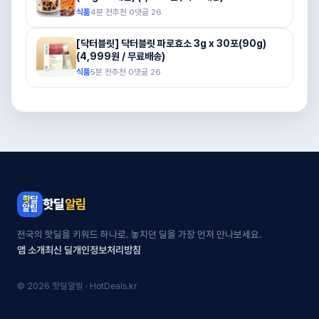
식품
4분 전
추천
0
댓글
26
[닥터블릿] 닥터블릿 파로효소 3g x 30포(90g)
(4,999원 / 무료배송)
식품
5분 전
추천
0
댓글
26
핫딜
알림
전국의 핫딜을 키워드 하나로. 놓치던 딜을 가장 먼저 만나보세요.
앱 소개
최신 딜
개인정보처리방침
© 2026 핫딜알림 · HotDeals.kr