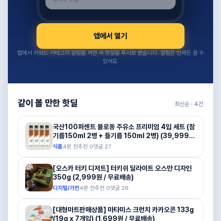
앱에서 열기
앱에서 키워드·카테고리 알림을 켜면 새 핫딜을 푸시로 받습니다. 알림은 언제든 끌 수
있어요.
같이 볼 만한 핫딜
최신순 ·
4
건
국산100퍼센트 불로동 주유소 프리미엄 4입 세트 (참
기름150ml 2병 + 들기름 150ml 2병) (39,999원
/ 무료배송)
식품
4분 전
추천
0
댓글
27
[오스카 터키 디저트] 터키쉬 딜라이트 오스만 디자인
350g (2,999원 / 무료배송)
디지털/가전
4분 전
추천
0
댓글
26
[대형마트판매상품] 마타미스 크런치 카카오콘 133g
(19g x 7개입) (1,699원 / 무료배송)