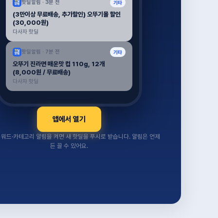
핫딜알림 ·
3분 전
기타
(3만이상 무료배송, 추가할인) 오뚜기몰 할인
(30,000원)
다사자 핫딜
핫딜알림 ·
7분 전
기타
오뚜기 진라면 매운맛 컵 110g, 12개
(8,000원 / 무료배송)
다사자 핫딜
앱에서 열기
워드·카테고리 알림을 켜면 새 핫딜을 푸시로 받습니다. 알림은 언제
든 끌 수 있어요.