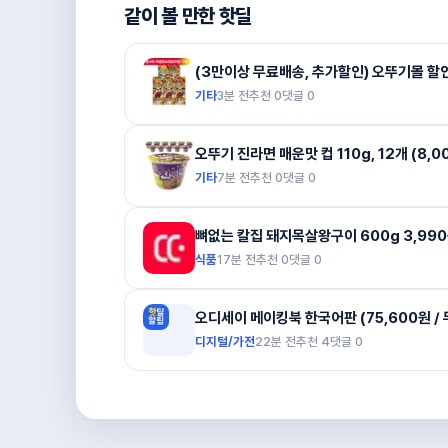
같이 볼 만한 핫딜
(3만이상 무료배송, 추가할인) 오뚜기몰 할인 
기타
3분 전
추천
0
댓글
0
오뚜기 진라면 매운맛 컵 110g, 12개 (8,0
기타
7분 전
추천
0
댓글
0
뼈없는 칼집 돼지목살왕구이 600g 3,990
식품
17분 전
추천
0
댓글
0
오디세이 메이킹북 한국어판 (75,600원 /
디지털/가전
22분 전
추천
4
댓글
0