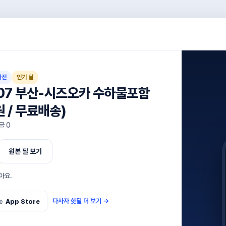
가전
인기 딜
907 부산-시즈오카 수하물포함
원 / 무료배송)
글
0
원본 딜 보기
아요.
다사자 핫딜 더 보기
→
e
App Store