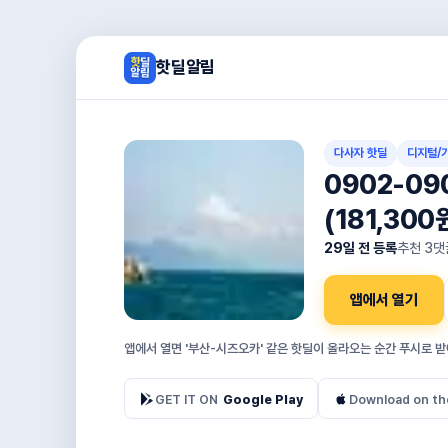
핫딜알림
다사자 핫딜
디지털/
0902-0
(181,300
29일 전 등록
추천
3
댓
앱에서 열기
앱에서 열면 '부산-시즈오카' 같은 핫딜이 올라오는 순간 푸시로 받
GET IT ON
Google Play
Download on th