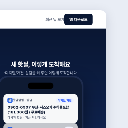
최신 딜 보기
앱 다운로드
새 핫딜, 이렇게 도착해요
‘
디지털/가전
’ 알림을 켜 두면 이렇게 도착합니다
핫딜알림 ·
방금
디지털/가전
0902-0907 부산-시즈오카 수하물포함
(181,300원 / 무료배송)
다사자 핫딜 · 지금 확인하세요