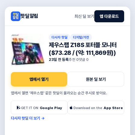
핫딜알림
최신 딜 보기
앱 다운로드
다사자 핫딜
디지털/가전
제우스랩 Z18S 포터블 모니터
($73.28 / (약: 111,869원))
23일 전 등록
추천
0
댓글
0
앱에서 열기
원본 딜 보기
앱에서 열면 '제우스랩' 같은 핫딜이 올라오는 순간 푸시로 받아요.
GET IT ON
Google Play
Download on the
App Store
다사자 핫딜 더 보기
→