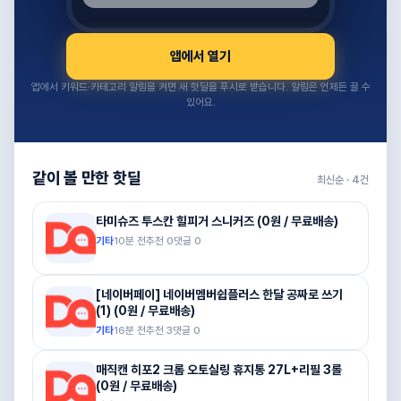
앱에서 열기
앱에서 키워드·카테고리 알림을 켜면 새 핫딜을 푸시로 받습니다. 알림은 언제든 끌 수
있어요.
같이 볼 만한 핫딜
최신순 ·
4
건
타미슈즈 투스칸 힐피거 스니커즈 (0원 / 무료배송)
기타
10분 전
추천
0
댓글
0
[네이버페이] 네이버멤버쉽플러스 한달 공짜로 쓰기
(1) (0원 / 무료배송)
기타
16분 전
추천
3
댓글
0
매직캔 히포2 크롬 오토실링 휴지통 27L+리필 3롤
(0원 / 무료배송)