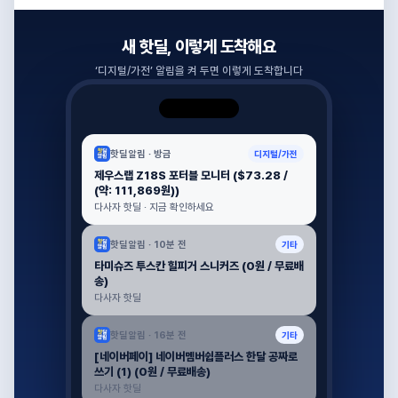
새 핫딜, 이렇게 도착해요
‘
디지털/가전
’ 알림을 켜 두면 이렇게 도착합니다
핫딜알림 ·
방금
디지털/가전
제우스랩 Z18S 포터블 모니터 ($73.28 /
(약: 111,869원))
다사자 핫딜 · 지금 확인하세요
핫딜알림 ·
10분 전
기타
타미슈즈 투스칸 힐피거 스니커즈 (0원 / 무료배
송)
다사자 핫딜
핫딜알림 ·
16분 전
기타
[네이버페이] 네이버멤버쉽플러스 한달 공짜로
쓰기 (1) (0원 / 무료배송)
다사자 핫딜