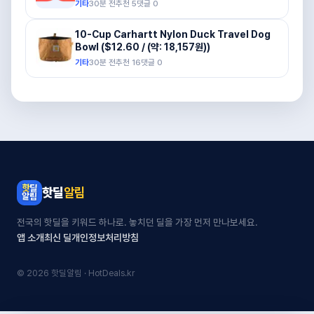
기타
30분 전
추천
5
댓글
0
10-Cup Carhartt Nylon Duck Travel Dog
Bowl ($12.60 / (약: 18,157원))
기타
30분 전
추천
16
댓글
0
핫딜
알림
전국의 핫딜을 키워드 하나로. 놓치던 딜을 가장 먼저 만나보세요.
앱 소개
최신 딜
개인정보처리방침
© 2026 핫딜알림 · HotDeals.kr