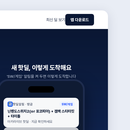
최신 딜 보기
앱 다운로드
새 핫딜, 이렇게 도착해요
‘
SW/게임
’ 알림을 켜 두면 이렇게 도착합니다
핫딜알림 ·
방금
SW/게임
닌텐도스위치2(or 포코피아) + 겜맥 스타터킷
+ 타이틀
아카라이브 핫딜 · 지금 확인하세요