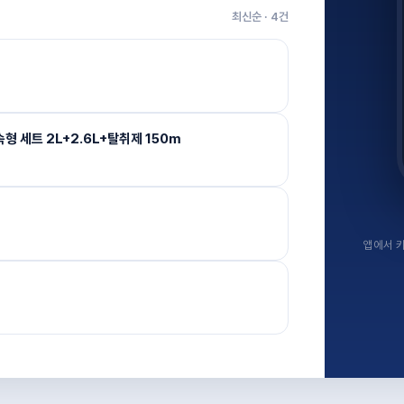
최신순 ·
4
건
 세트 2L+2.6L+탈취제 150m
앱에서 키