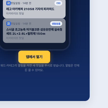
핫딜알림 ·
14분 전
기타
레고 아키텍쳐 21058 기자의 피라미드
아카라이브 핫딜
핫딜알림 ·
14분 전
생활용품
스너글 초고농축 허거블코튼 섬유유연제 실속형
세트 2L+2.6L+탈취제 150m
아카라이브 핫딜
앱에서 열기
워드·카테고리 알림을 켜면 새 핫딜을 푸시로 받습니다. 알림은 언제
든 끌 수 있어요.