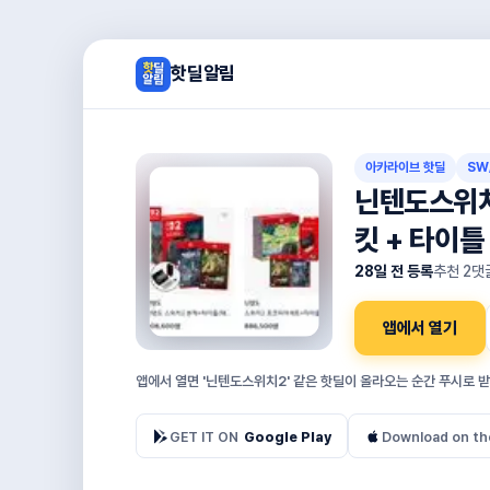
핫딜알림
아카라이브 핫딜
SW
닌텐도스위치2
킷 + 타이틀
28일 전 등록
추천
2
댓
앱에서 열기
앱에서 열면 '닌텐도스위치2' 같은 핫딜이 올라오는 순간 푸시로 받
GET IT ON
Google Play
Download on th