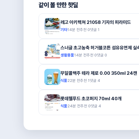
같이 볼 만한 핫딜
레고 아키텍쳐 21058 기자의 피라미드
기타
14분 전
추천
0
댓글
1
스너글 초고농축 허거블코튼 섬유유연제 실속형
생활용품
14분 전
추천
0
댓글
0
무알콜맥주 테라 제로 0.00 350ml 24캔
식품
22분 전
추천
1
댓글
4
롯데웰푸드 초코퍼지 70ml 40개
식품
24분 전
추천
0
댓글
4