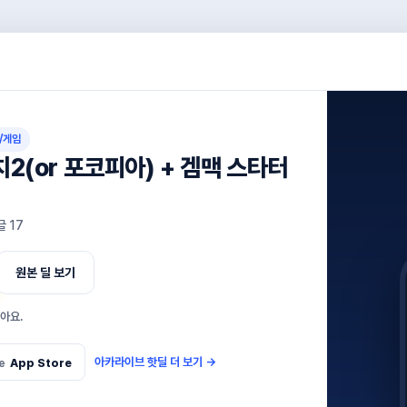
/게임
(or 포코피아) + 겜맥 스타터
글
17
원본 딜 보기
아요.
아카라이브 핫딜 더 보기
→
e
App Store