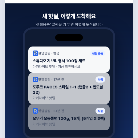
새 핫딜, 이렇게 도착해요
‘
생활용품
’ 알림을 켜 두면 이렇게 도착합니다
핫딜알림 ·
방금
생활용품
스튜디오 지브리 엽서 100장 세트
아카라이브 핫딜 · 지금 확인하세요
핫딜알림 ·
17분 전
식품
도루코 PACE5 스타일 1+1 (핸들2 + 면도날
22)
아카라이브 핫딜
핫딜알림 ·
51분 전
식품
오뚜기 오동통면 120g, 15개, (5개입 X 3팩)
아카라이브 핫딜