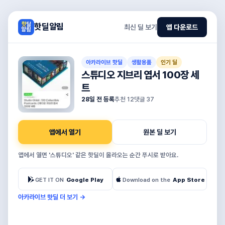
핫딜알림
최신 딜 보기
앱 다운로드
아카라이브 핫딜
생활용품
인기 딜
스튜디오 지브리 엽서 100장 세
트
28일 전 등록
추천
12
댓글
37
앱에서 열기
원본 딜 보기
앱에서 열면 '스튜디오' 같은 핫딜이 올라오는 순간 푸시로 받아요.
GET IT ON
Google Play
Download on the
App Store
아카라이브 핫딜 더 보기
→