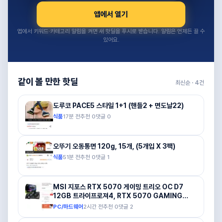
앱에서 열기
앱에서 키워드·카테고리 알림을 켜면 새 핫딜을 푸시로 받습니다. 알림은 언제든 끌 수
있어요.
같이 볼 만한 핫딜
최신순 ·
4
건
도루코 PACE5 스타일 1+1 (핸들2 + 면도날22)
식품
17분 전
추천
0
댓글
0
오뚜기 오동통면 120g, 15개, (5개입 X 3팩)
식품
51분 전
추천
0
댓글
1
MSI 지포스 RTX 5070 게이밍 트리오 OC D7
12GB 트라이프로져4, RTX 5070 GAMING
TRIO
PC/하드웨어
2시간 전
추천
0
댓글
2