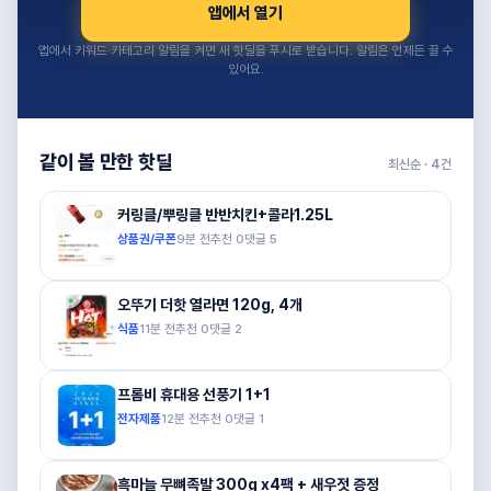
앱에서 열기
앱에서 키워드·카테고리 알림을 켜면 새 핫딜을 푸시로 받습니다. 알림은 언제든 끌 수
있어요.
같이 볼 만한 핫딜
최신순 ·
4
건
커링클/뿌링클 반반치킨+콜라1.25L
상품권/쿠폰
9분 전
추천
0
댓글
5
오뚜기 더핫 열라면 120g, 4개
식품
11분 전
추천
0
댓글
2
프롬비 휴대용 선풍기 1+1
전자제품
12분 전
추천
0
댓글
1
흑마늘 무뼈족발 300g x4팩 + 새우젓 증정