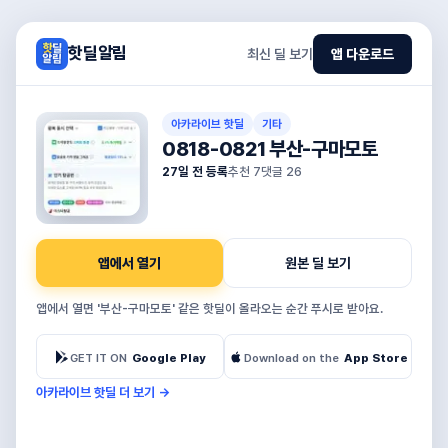
핫딜알림
최신 딜 보기
앱 다운로드
아카라이브 핫딜
기타
0818-0821 부산-구마모토
27일 전 등록
추천
7
댓글
26
앱에서 열기
원본 딜 보기
앱에서 열면 '부산-구마모토' 같은 핫딜이 올라오는 순간 푸시로 받아요.
GET IT ON
Google Play
Download on the
App Store
아카라이브 핫딜 더 보기
→