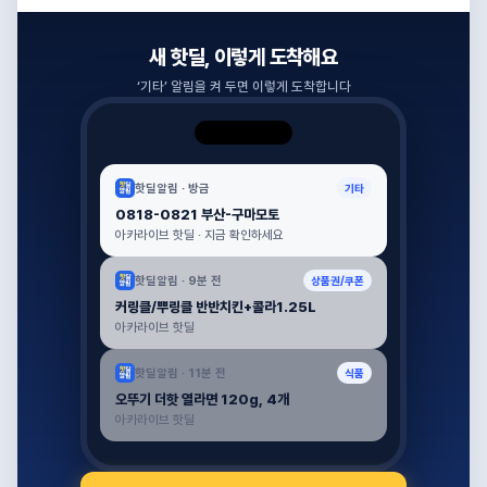
새 핫딜, 이렇게 도착해요
‘
기타
’ 알림을 켜 두면 이렇게 도착합니다
핫딜알림 ·
방금
기타
0818-0821 부산-구마모토
아카라이브 핫딜 · 지금 확인하세요
핫딜알림 ·
9분 전
상품권/쿠폰
커링클/뿌링클 반반치킨+콜라1.25L
아카라이브 핫딜
핫딜알림 ·
11분 전
식품
오뚜기 더핫 열라면 120g, 4개
아카라이브 핫딜