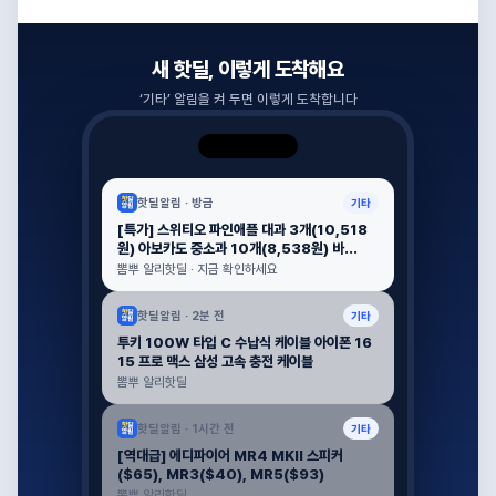
새 핫딜, 이렇게 도착해요
‘
기타
’ 알림을 켜 두면 이렇게 도착합니다
핫딜알림 ·
방금
기타
[특가] 스위티오 파인애플 대과 3개(10,518
원) 아보카도 중소과 10개(8,538원) 바...
뽐뿌 알리핫딜 · 지금 확인하세요
핫딜알림 ·
2분 전
기타
투키 100W 타입 C 수납식 케이블 아이폰 16
15 프로 맥스 삼성 고속 충전 케이블
뽐뿌 알리핫딜
핫딜알림 ·
1시간 전
기타
[역대급] 에디파이어 MR4 MKII 스피커
($65), MR3($40), MR5($93)
뽐뿌 알리핫딜