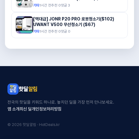
기타
1시간 전
추천
0
댓글
3
[역대급] JONR P20 PRO 로봇청소기($102)
UWANT V500 무선청소기 ($67)
기타
1시간 전
추천
0
댓글
0
핫딜
알림
전국의 핫딜을 키워드 하나로. 놓치던 딜을 가장 먼저 만나보세요.
앱 소개
최신 딜
개인정보처리방침
© 2026 핫딜알림 · HotDeals.kr