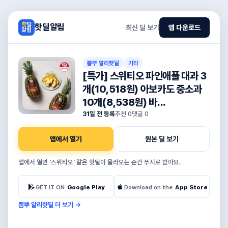
핫딜알림
최신 딜 보기
앱 다운로드
뽐뿌 알리핫딜
기타
[특가] 스위티오 파인애플 대과 3
개(10,518원) 아보카도 중소과
10개(8,538원) 바...
31일 전 등록
추천
0
댓글
0
앱에서 열기
원본 딜 보기
앱에서 열면 '스위티오' 같은 핫딜이 올라오는 순간 푸시로 받아요.
GET IT ON
Google Play
Download on the
App Store
뽐뿌 알리핫딜 더 보기
→