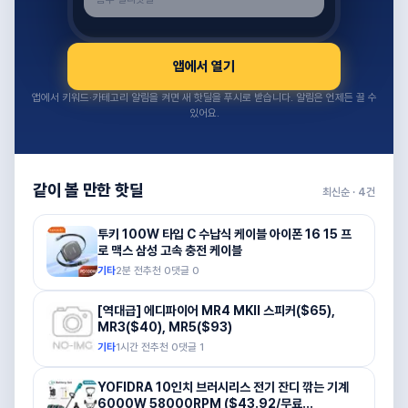
앱에서 열기
앱에서 키워드·카테고리 알림을 켜면 새 핫딜을 푸시로 받습니다. 알림은 언제든 끌 수
있어요.
같이 볼 만한 핫딜
최신순 ·
4
건
투키 100W 타입 C 수납식 케이블 아이폰 16 15 프
로 맥스 삼성 고속 충전 케이블
기타
2분 전
추천
0
댓글
0
[역대급] 에디파이어 MR4 MKII 스피커($65),
MR3($40), MR5($93)
기타
1시간 전
추천
0
댓글
1
YOFIDRA 10인치 브러시리스 전기 잔디 깎는 기계
6000W 58000RPM ($43.92/무료...