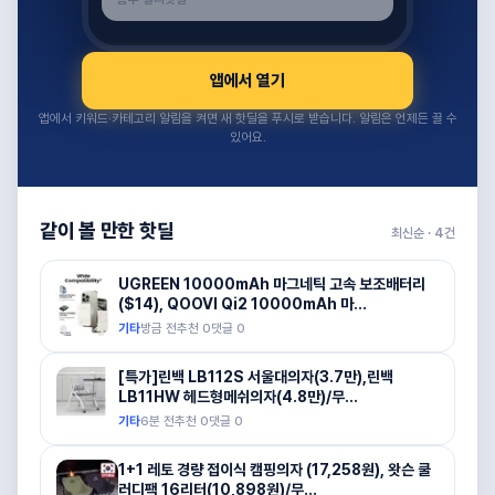
앱에서 열기
앱에서 키워드·카테고리 알림을 켜면 새 핫딜을 푸시로 받습니다. 알림은 언제든 끌 수
있어요.
같이 볼 만한 핫딜
최신순 ·
4
건
UGREEN 10000mAh 마그네틱 고속 보조배터리
($14), QOOVI Qi2 10000mAh 마...
기타
방금 전
추천
0
댓글
0
[특가]린백 LB112S 서울대의자(3.7만),린백
LB11HW 헤드형메쉬의자(4.8만)/무...
기타
6분 전
추천
0
댓글
0
1+1 레토 경량 접이식 캠핑의자 (17,258원), 왓슨 쿨
러디팩 16리터(10,898원)/무...