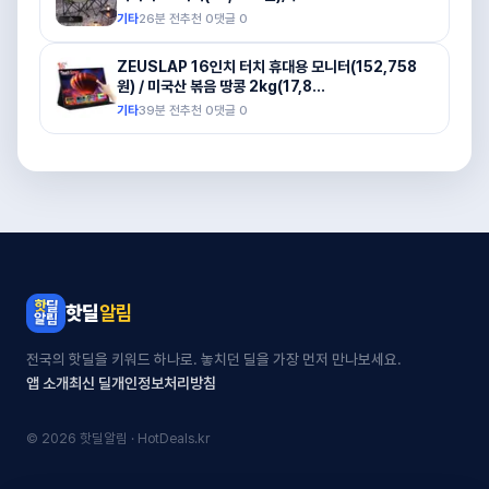
기타
26분 전
추천
0
댓글
0
ZEUSLAP 16인치 터치 휴대용 모니터(152,758
원) / 미국산 볶음 땅콩 2kg(17,8...
기타
39분 전
추천
0
댓글
0
핫딜
알림
전국의 핫딜을 키워드 하나로. 놓치던 딜을 가장 먼저 만나보세요.
앱 소개
최신 딜
개인정보처리방침
© 2026 핫딜알림 · HotDeals.kr