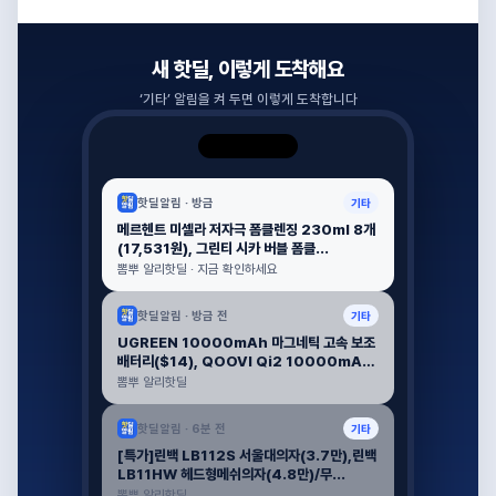
새 핫딜, 이렇게 도착해요
‘
기타
’ 알림을 켜 두면 이렇게 도착합니다
핫딜알림 ·
방금
기타
메르헨트 미셀라 저자극 폼클렌징 230ml 8개
(17,531원), 그린티 시카 버블 폼클...
뽐뿌 알리핫딜 · 지금 확인하세요
핫딜알림 ·
방금 전
기타
UGREEN 10000mAh 마그네틱 고속 보조
배터리($14), QOOVI Qi2 10000mAh
마...
뽐뿌 알리핫딜
핫딜알림 ·
6분 전
기타
[특가]린백 LB112S 서울대의자(3.7만),린백
LB11HW 헤드형메쉬의자(4.8만)/무...
뽐뿌 알리핫딜