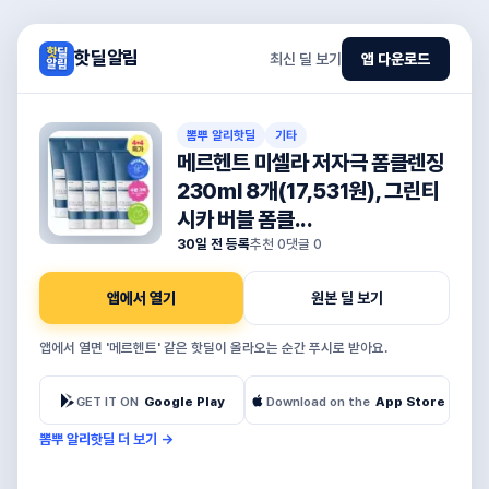
핫딜알림
최신 딜 보기
앱 다운로드
뽐뿌 알리핫딜
기타
메르헨트 미셀라 저자극 폼클렌징
230ml 8개(17,531원), 그린티
시카 버블 폼클...
30일 전 등록
추천
0
댓글
0
앱에서 열기
원본 딜 보기
앱에서 열면 '메르헨트' 같은 핫딜이 올라오는 순간 푸시로 받아요.
GET IT ON
Google Play
Download on the
App Store
뽐뿌 알리핫딜 더 보기
→