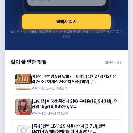
앱에서 열기
앱에서 키워드·카테고리 알림을 켜면 새 핫딜을 푸시로 받습니다. 알림은 언제든 끌 수
있어요.
같이 볼 만한 핫딜
최신순 ·
4
건
애슐리 주먹밥 5종 맛보기 10개입(김치2+참치2+갈
릭2+소고기계란2+콘치즈닭갈비2) (1...
기타
35분 전
추천
0
댓글
0
[코인딜] 미국산 목전지 2KG 구이용(19,943원), 우
삼겹 1kg(16,863원)/무료
기타
6시간 전
추천
0
댓글
0
[특가]린백 LB112S 서울대의자(3.7만),린백
LB11HW 헤드형메쉬의자(4.8만)/무...