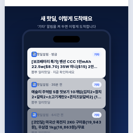
새 핫딜, 이렇게 도착해요
‘
기타
’ 알림을 켜 두면 이렇게 도착합니다
핫딜알림 ·
방금
기타
[보조배터리 특가] 벤션 CCC 1만mAh
22.5w($8.70) 35W 미니($15) 2만
mAh ...
뽐뿌 알리핫딜 · 지금 확인하세요
핫딜알림 ·
35분 전
기타
애슐리 주먹밥 5종 맛보기 10개입(김치2+참치
2+갈릭2+소고기계란2+콘치즈닭갈비2) (1...
뽐뿌 알리핫딜
핫딜알림 ·
6시간 전
기타
[코인딜] 미국산 목전지 2KG 구이용(19,943
원), 우삼겹 1kg(16,863원)/무료
뽐뿌 알리핫딜