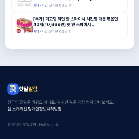
기타
7시간 전
추천
0
댓글
0
[특가] 미고랭 라면 핫 스파이시 치킨향 매운 볶음면
40개(10,669원) 핫 앤 스파이시 ...
기타
7시간 전
추천
0
댓글
1
핫딜
알림
전국의 핫딜을 키워드 하나로. 놓치던 딜을 가장 먼저 만나보세요.
앱 소개
최신 딜
개인정보처리방침
© 2026 핫딜알림 · HotDeals.kr