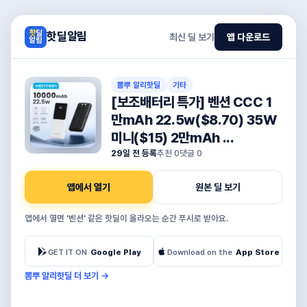
핫딜알림
최신 딜 보기
앱 다운로드
뽐뿌 알리핫딜
기타
[보조배터리 특가] 벤션 CCC 1
만mAh 22.5w($8.70) 35W
미니($15) 2만mAh ...
29일 전 등록
추천
0
댓글
0
앱에서 열기
원본 딜 보기
앱에서 열면 '벤션' 같은 핫딜이 올라오는 순간 푸시로 받아요.
GET IT ON
Google Play
Download on the
App Store
뽐뿌 알리핫딜 더 보기
→